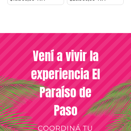
Vení a vivir la
experiencia El
Paraíso de
Paso
COORDINÁ TU