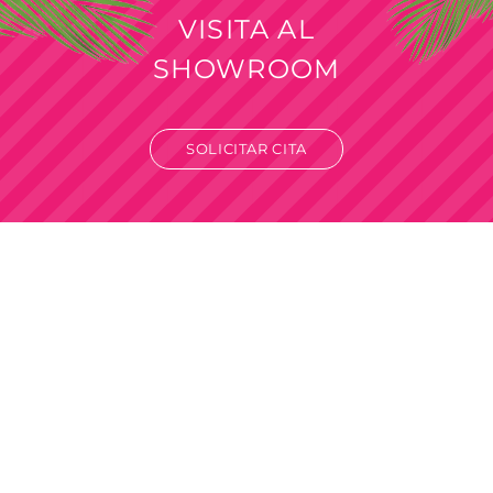
VISITA AL
SHOWROOM
SOLICITAR CITA
Venta por mayor
Solo para revendedores y comercios.
Compra mínima mayorista desde