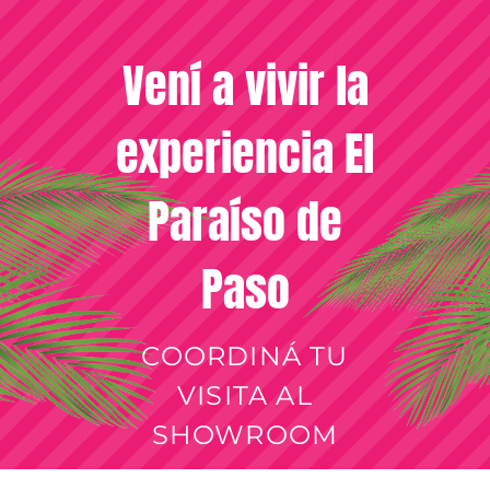
Vení a vivir la
experiencia El
Paraíso de
Paso
COORDINÁ TU
VISITA AL
SHOWROOM