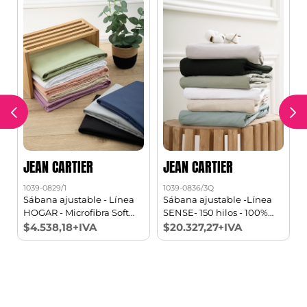
JEAN CARTIER
JEAN CARTIER
1039-0829/1
1039-0836/3Q
1
Sábana ajustable - Línea
Sábana ajustable -Línea
HOGAR - Microfibra Soft
SENSE- 150 hilos - 100%
touch 1 1/2 pl
Algodón Queen
$4.538,18+IVA
$20.327,27+IVA