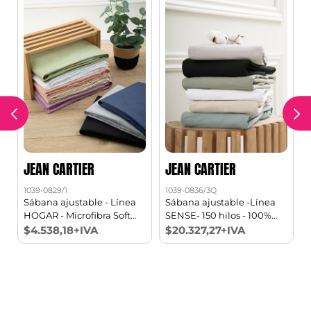
JEAN CARTIER
JEAN CARTIER
1039-0829/1
1039-0836/3Q
1
Sábana ajustable - Línea
Sábana ajustable -Línea
0
HOGAR - Microfibra Soft
SENSE- 150 hilos - 100%
touch 1 1/2 pl
Algodón Queen
$4.538,18+IVA
$20.327,27+IVA