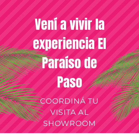
Vení a vivir la
experiencia El
Paraíso de
Paso
COORDINÁ TU
VISITA AL
SHOWROOM