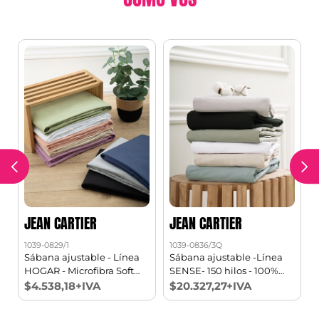
JEAN CARTIER
JEAN CARTIER
1039-0829/1
1039-0836/3Q
1
Sábana ajustable - Línea
Sábana ajustable -Línea
0
HOGAR - Microfibra Soft
SENSE- 150 hilos - 100%
touch 1 1/2 pl
Algodón Queen
$4.538,18+IVA
$20.327,27+IVA