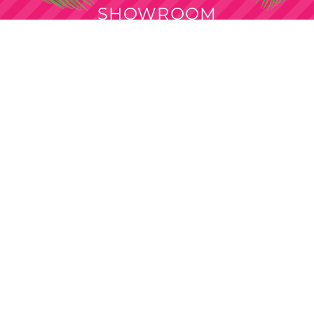
SHOWROOM
SOLICITAR CITA
Venta por mayor
Solo para revendedores y comercios.
Compra mínima mayorista desde
$100.000
+IVA.