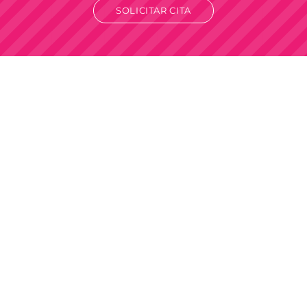
SOLICITAR CITA
Venta por mayor
Solo para revendedores y comercios.
Compra mínima mayorista desde
$100.000
+IVA.
Envios a todo el país
Vos elegís el destino, nosotros hacemos