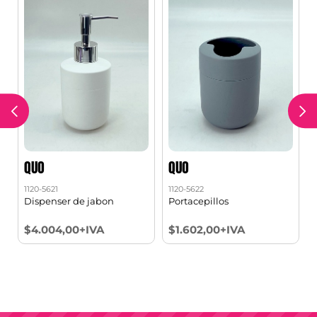
QUO
QUO
1120-5621
1120-5622
1
Dispenser de jabon
Portacepillos
$4.004,00+IVA
$1.602,00+IVA