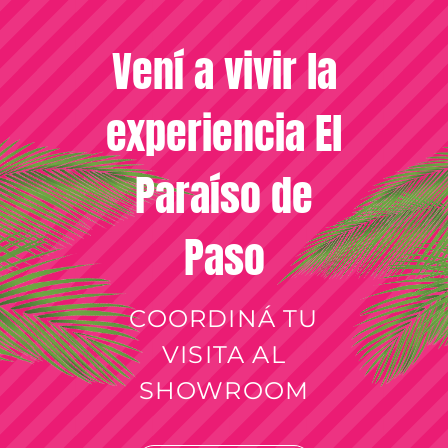
Vení a vivir la
experiencia El
Paraíso de
Paso
COORDINÁ TU
VISITA AL
SHOWROOM