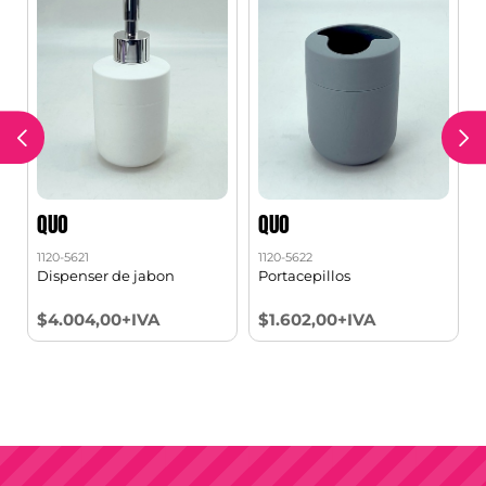
QUO
QUO
1120-5621
1120-5622
1
Dispenser de jabon
Portacepillos
$4.004,00+IVA
$1.602,00+IVA