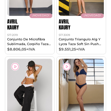
¡NOVEDAD!
¡NOVEDAD!
AVRIL
AVRIL
KAURY
KAURY
517-2019
517-3009
Conjunto De Microfibra
Conjunto Triangulo Alg Y
Sublimada, Corpiño Taza
Lycra Taza Soft Sin Push
Soft Con Push Up Y Cola
Up Y Vedetina T85/100
$8.806,05+IVA
$9.551,25+IVA
Less. T85/100