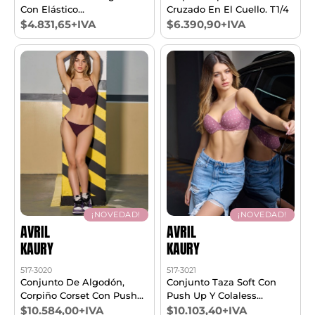
Con Elástico
Cruzado En El Cuello. T1/4
Personalizado. T1/4
$4.831,65+IVA
$6.390,90+IVA
¡NOVEDAD!
¡NOVEDAD!
AVRIL
AVRIL
KAURY
KAURY
517-3020
517-3021
Conjunto De Algodón,
Conjunto Taza Soft Con
Corpiño Corset Con Push
Push Up Y Colaless
Up Y Cola Less. T85/100
T85/100
$10.584,00+IVA
$10.103,40+IVA