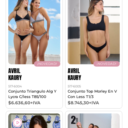
¡NOVEDAD!
¡NOVEDAD!
AVRIL
AVRIL
KAURY
KAURY
517-6004
517-6005
Conjunto Triangulo Alg Y
Conjunto Top Morley En V
Lycra C/less T85/100
Con Less T1/3
$6.636,60+IVA
$8.745,30+IVA