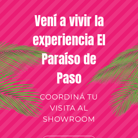
Vení a vivir la
experiencia El
Paraíso de
Paso
COORDINÁ TU
VISITA AL
SHOWROOM