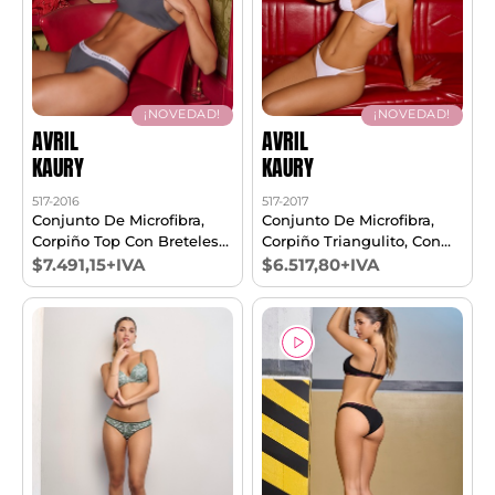
¡NOVEDAD!
¡NOVEDAD!
AVRIL
AVRIL
KAURY
KAURY
517-2016
517-2017
Conjunto De Microfibra,
Conjunto De Microfibra,
Corpiño Top Con Breteles
Corpiño Triangulito, Con
De Elástico Personalizado,
Breteles Circulares Dobles
$7.491,15+IVA
$6.517,80+IVA
Y Cola Less. T85/100
Regulables Y Cola Less.
T85/100