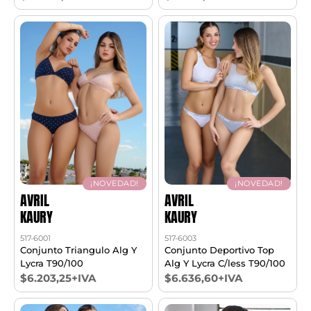
¡NOVEDAD!
¡NOVEDAD!
AVRIL
AVRIL
KAURY
KAURY
517-6001
517-6003
Conjunto Triangulo Alg Y
Conjunto Deportivo Top
Lycra T90/100
Alg Y Lycra C/less T90/100
$6.203,25+IVA
$6.636,60+IVA