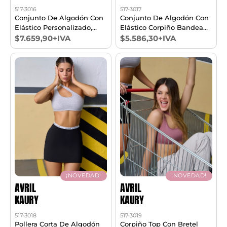
517-3016
517-3017
Conjunto De Algodón Con
Conjunto De Algodón Con
Elástico Personalizado,
Elástico Corpiño Bandeau
Corpiño Top Y Cola Less.
Y Colaless T85/100
$7.659,90+IVA
$5.586,30+IVA
T85/100
¡NOVEDAD!
¡NOVEDAD!
AVRIL
AVRIL
KAURY
KAURY
517-3018
517-3019
Pollera Corta De Algodón
Corpiño Top Con Bretel