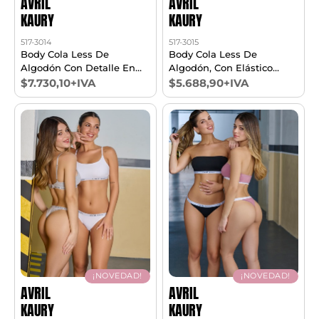
AVRIL
AVRIL
KAURY
KAURY
517-3014
517-3015
Body Cola Less De
Body Cola Less De
Algodón Con Detalle En
Algodón, Con Elástico
Bretel T1/3
Personalizado En Espalda.
$7.730,10+IVA
$5.688,90+IVA
T1/3
¡NOVEDAD!
¡NOVEDAD!
AVRIL
AVRIL
KAURY
KAURY