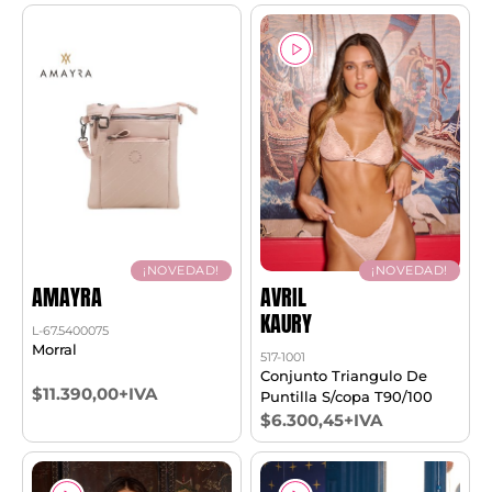
¡NOVEDAD!
¡NOVEDAD!
AMAYRA
AVRIL
KAURY
L-67.5400075
Morral
517-1001
Conjunto Triangulo De
$11.390,00+IVA
Puntilla S/copa T90/100
$6.300,45+IVA