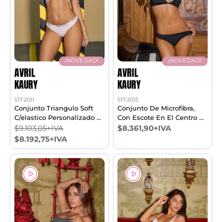
¡NOVEDAD!
¡NOVEDAD!
AVRIL
AVRIL
KAURY
KAURY
517-2011
517-2015
Conjunto Triangulo Soft
Conjunto De Microfibra,
C/elastico Personalizado Y
Con Escote En El Centro Y
Less T85/100
Cola Less. T85/100
$9.103,05+IVA
$8.361,90+IVA
$8.192,75+IVA