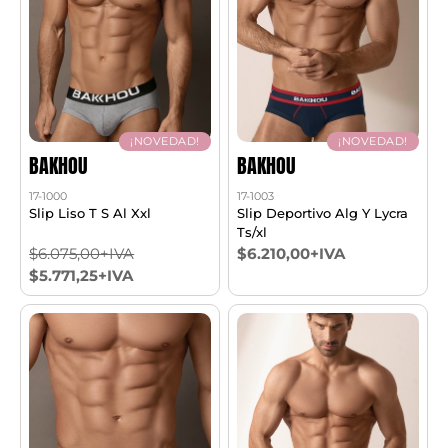
¡NOVEDAD!
¡NOVEDAD!
BAKHOU
BAKHOU
17-1000
17-1003
Slip Liso T S Al Xxl
Slip Deportivo Alg Y Lycra
Ts/xl
$6.075,00+IVA
$6.210,00+IVA
$5.771,25+IVA