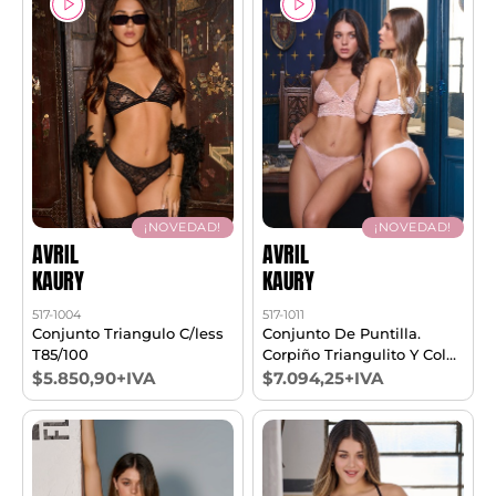
¡NOVEDAD!
¡NOVEDAD!
AVRIL
AVRIL
KAURY
KAURY
517-1004
517-1011
Conjunto Triangulo C/less
Conjunto De Puntilla.
T85/100
Corpiño Triangulito Y Cola
Less Regulable T85/100
$5.850,90+IVA
$7.094,25+IVA