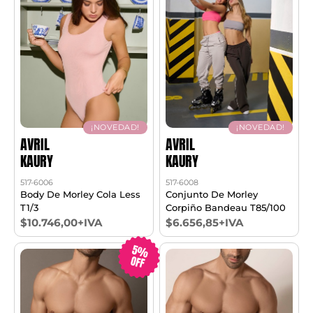
¡NOVEDAD!
¡NOVEDAD!
AVRIL
AVRIL
KAURY
KAURY
517-6006
517-6008
Body De Morley Cola Less
Conjunto De Morley
T1/3
Corpiño Bandeau T85/100
$10.746,00+IVA
$6.656,85+IVA
5%
OFF