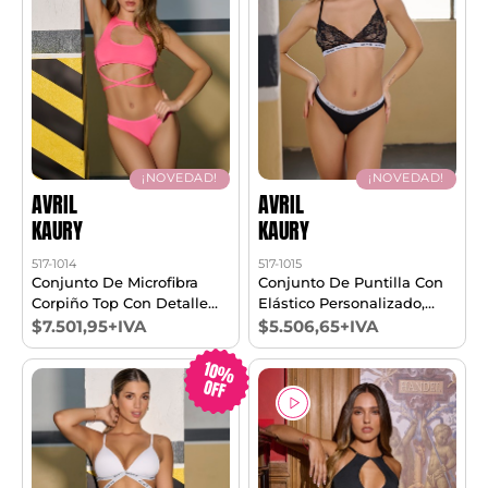
¡NOVEDAD!
¡NOVEDAD!
AVRIL
AVRIL
KAURY
KAURY
517-1014
517-1015
Conjunto De Microfibra
Conjunto De Puntilla Con
Corpiño Top Con Detalle
Elástico Personalizado,
En Escote, Cintura Con
Corpiño Top Triangulito Y
$7.501,95+IVA
$5.506,65+IVA
Tiras Y Cola Less T1/3
Cola Less. T85/100
10%
OFF