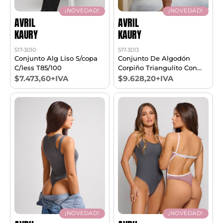
¡NOVEDAD!
¡NOVEDAD!
AVRIL
AVRIL
KAURY
KAURY
517-3010
517-3013
Conjunto Alg Liso S/copa
Conjunto De Algodón
C/less T85/100
Corpiño Triangulito Con
Taza Soft Sin Push Up Y
$7.473,60+IVA
$9.628,20+IVA
Cola Less T85/100
¡NOVEDAD!
¡NOVEDAD!