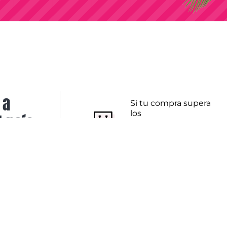
 a
Si tu compra supera
los
l país
$500.000
+IVA
el destino,
accedé a beneficios
hacemos
especiales.
Impulsá tu