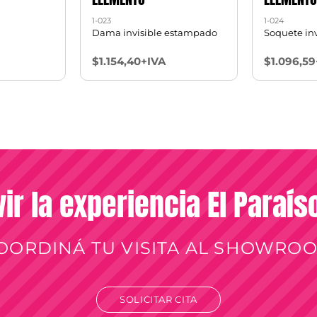
1-023
1-024
Dama invisible estampado
Soquete inv
$1.154,40+IVA
$1.096,59
vir la experiencia El Paraí
OORDINÁ TU VISITA AL SHOWRO
SOLICITAR CITA