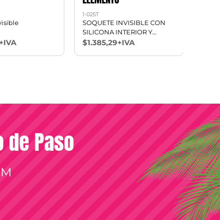
1-025T
1-026
isible
SOQUETE INVISIBLE CON
SOQU
SILICONA INTERIOR Y
SILI
TOALLA
+IVA
$1.385,29+IVA
$1.2
so de Paso
OM