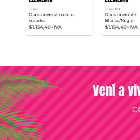
1-022
1-022B/N
k x2
Dama invisible colores
Dama invisible
surtidos
Blanco/Negro
$1.154,40+IVA
$1.154,40+IVA
Vení a vi
C