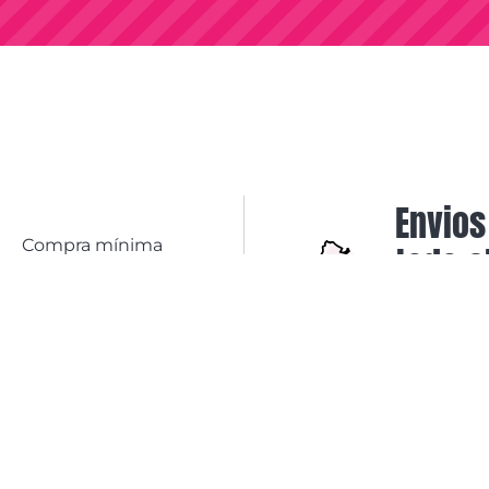
Envios
Compra mínima
todo e
mayorista desde
$100.000
Vos elegís 
+IVA.
nosotros 
el resto.