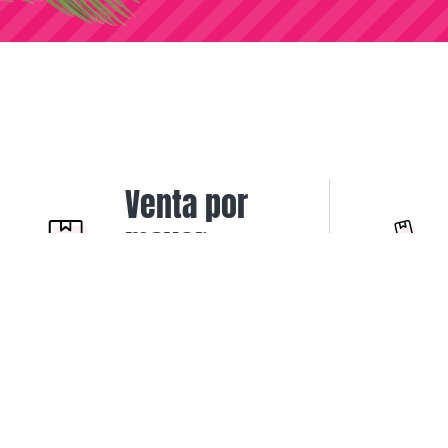
Venta por
mayor
Solo para
revendedores y
comercios.
Ventas B2B para