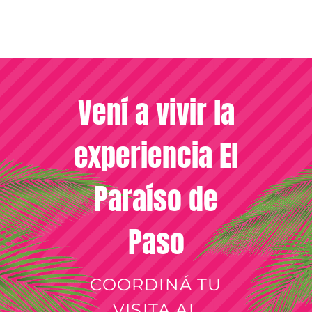
Vení a vivir la
experiencia El
Paraíso de
Paso
COORDINÁ TU
VISITA AL