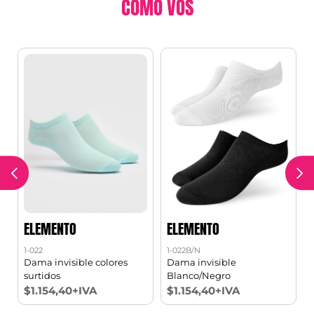
COMO VOS
ELEMENTO
ELEMENTO
1-022
1-022B/N
1
2
Dama invisible colores
Dama invisible
surtidos
Blanco/Negro
$1.154,40+IVA
$1.154,40+IVA