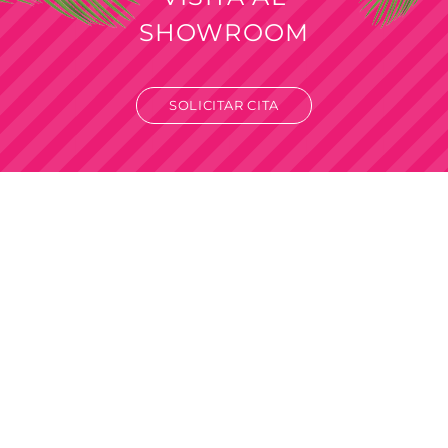
SHOWROOM
SOLICITAR CITA
Venta por mayor
Solo para revendedores y comercios.
Compra mínima mayorista desde
$100.000
+IVA.