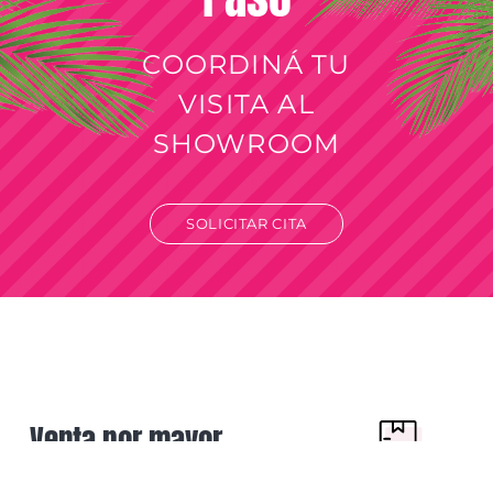
COORDINÁ TU
VISITA AL
SHOWROOM
SOLICITAR CITA
Venta por mayor
Solo para revendedores y comercios.