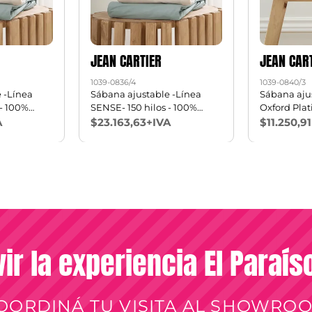
JEAN CARTIER
JEAN CAR
1039-0836/4
1039-0840/3
 -Línea
Sábana ajustable -Línea
Sábana ajus
 - 100%
SENSE- 150 hilos - 100%
Oxford Pla
Algodón King
Queen
A
$23.163,63+IVA
$11.250,9
vir la experiencia El Paraí
OORDINÁ TU VISITA AL SHOWRO