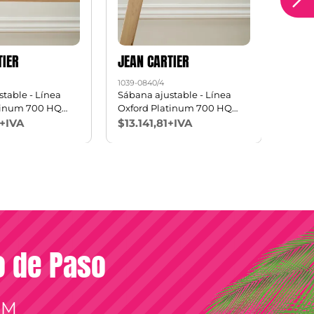
TIER
JEAN CARTIER
JEAN
1039-0840/4
1039-0
table - Línea
Sábana ajustable - Línea
Juego
tinum 700 HQ
Oxford Platinum 700 HQ
PLUS 
King
2 1/2 p
1+IVA
$13.141,81+IVA
$33.
so de Paso
OM