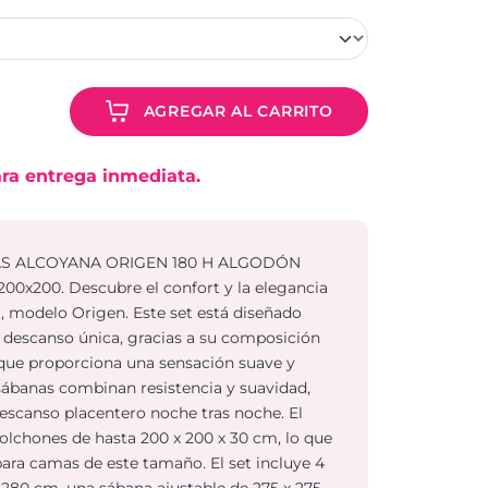
AGREGAR AL CARRITO
ra entrega inmediata.
S ALCOYANA ORIGEN 180 H ALGODÓN
200x200. Descubre el confort y la elegancia
, modelo Origen. Este set está diseñado
e descanso única, gracias a su composición
 que proporciona una sensación suave y
s sábanas combinan resistencia y suavidad,
escanso placentero noche tras noche. El
lchones de hasta 200 x 200 x 30 cm, lo que
para camas de este tamaño. El set incluye 4
 280 cm, una sábana ajustable de 275 x 275