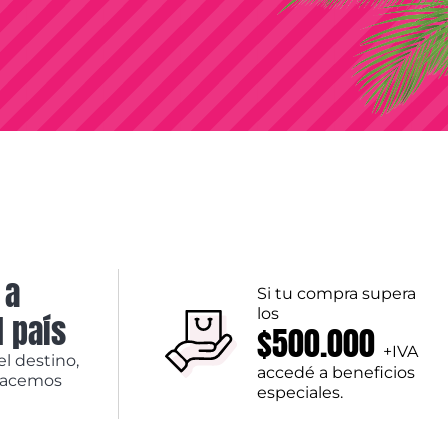
 a
Si tu compra supera
los
l país
$500.000
+IVA
el destino,
accedé a beneficios
hacemos
especiales.