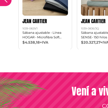
JEAN CARTIER
JEAN CARTIER
1039-0829/1
1039-0836/3Q
Sábana ajustable - Línea
Sábana ajustable
150 x
HOGAR - Microfibra Soft
SENSE- 150 hilos
touch 1 1/2 pl
Algodón Queen
$4.538,18+IVA
$20.327,27+IV
Vení a vi
C