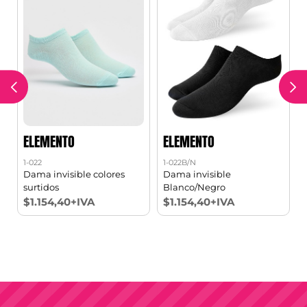
ELEMENTO
ELEMENTO
1-022
1-022B/N
1
2
Dama invisible colores
Dama invisible
surtidos
Blanco/Negro
$1.154,40+IVA
$1.154,40+IVA