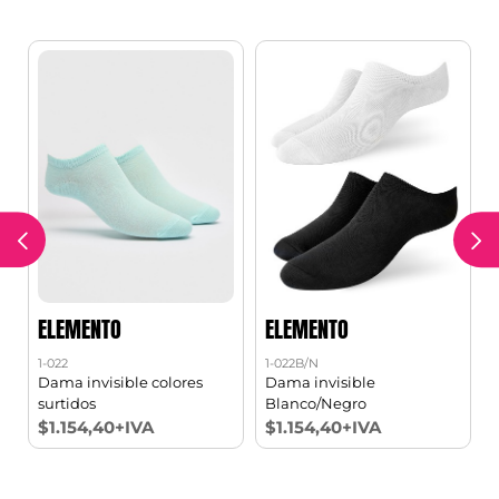
ELEMENTO
ELEMENTO
1-022
1-022B/N
1
2
Dama invisible colores
Dama invisible
surtidos
Blanco/Negro
$1.154,40+IVA
$1.154,40+IVA