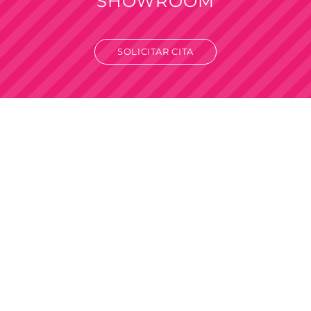
SHOWROOM
SOLICITAR CITA
Venta por mayor
Solo para revendedores y comercios.
Compra mínima mayorista desde
$100.000
+IVA.