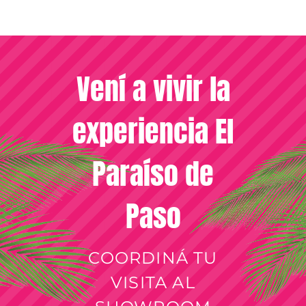
Vení a vivir la
experiencia El
Paraíso de
Paso
COORDINÁ TU
VISITA AL