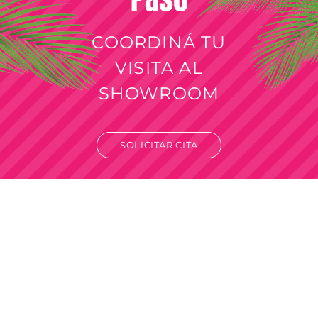
COORDINÁ TU
VISITA AL
SHOWROOM
SOLICITAR CITA
Venta por mayor
Solo para revendedores y comercios.