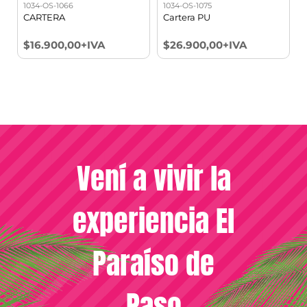
1034-OS-1066
1034-OS-1075
CARTERA
Cartera PU
$16.900,00+IVA
$26.900,00+IVA
Vení a vivir la
experiencia El
Paraíso de
Paso