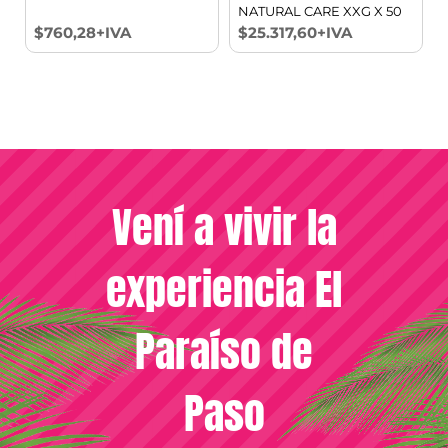
NATURAL CARE XXG X 50
$760,28+IVA
$25.317,60+IVA
Vení a vivir la
experiencia El
Paraíso de
Paso