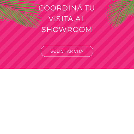
COORDINÁ TU
VISITA AL
SHOWROOM
SOLICITAR CITA
Venta por mayor
Solo para revendedores y comercios.