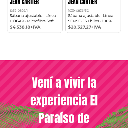
JEAN CARTIER
JEAN CARTIER
1039-0829/1
1039-0836/3Q
1
Sábana ajustable - Línea
Sábana ajustable -Línea
HOGAR - Microfibra Soft
SENSE- 150 hilos - 100%
touch 1 1/2 pl
Algodón Queen
$4.538,18+IVA
$20.327,27+IVA
Vení a vivir la
experiencia El
Paraíso de