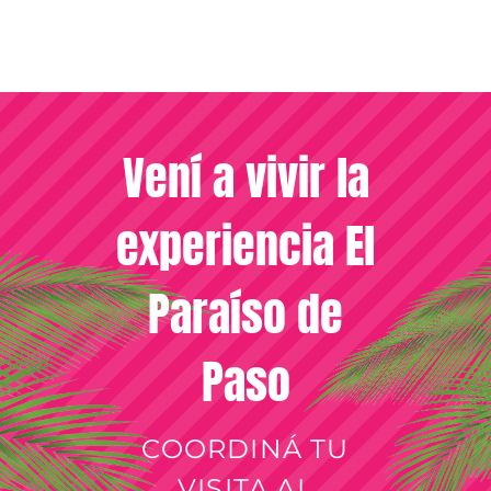
Vení a vivir la
experiencia El
Paraíso de
Paso
COORDINÁ TU
VISITA AL