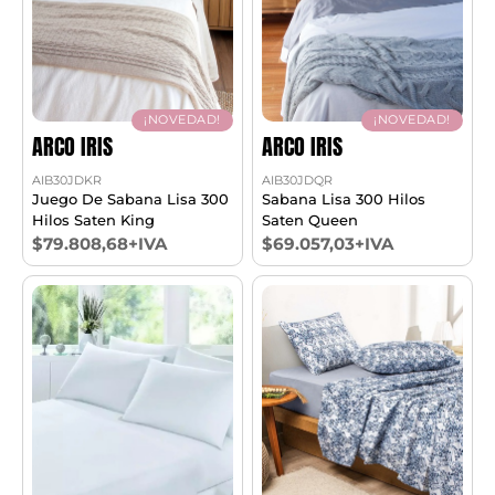
¡NOVEDAD!
¡NOVEDAD!
ARCO IRIS
ARCO IRIS
AIB30JDKR
AIB30JDQR
Juego De Sabana Lisa 300
Sabana Lisa 300 Hilos
Hilos Saten King
Saten Queen
$79.808,68+IVA
$69.057,03+IVA