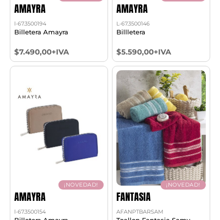
AMAYRA
AMAYRA
l-67.3500194
L-67.3500146
Billetera Amayra
Billletera
$7.490,00+IVA
$5.590,00+IVA
¡NOVEDAD!
¡NOVEDAD!
AMAYRA
FANTASIA
l-67.3500154
AFANPTBARSAM
Billetera Amayra
Toallon Fantasia Samy