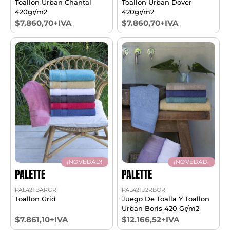
Toallon Urban Chantal
Toallon Urban Dover
420gr/m2
420gr/m2
$7.860,70+IVA
$7.860,70+IVA
¡NOVEDAD!
¡NOVEDAD!
PALETTE
PALETTE
PAL42TBARGRI
PAL42TJ2RBOR
Toallon Grid
Juego De Toalla Y Toallon
Urban Boris 420 Gr/m2
$7.861,10+IVA
$12.166,52+IVA