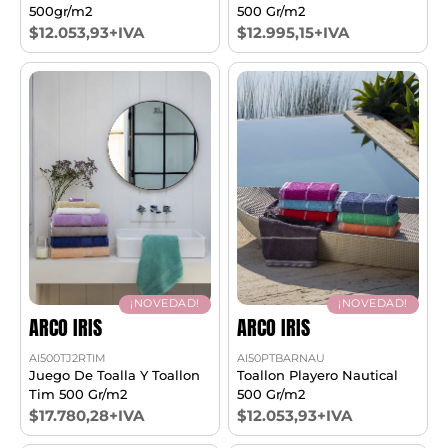
500gr/m2
500 Gr/m2
$12.053,93+IVA
$12.995,15+IVA
¡NOVEDAD!
¡NOVEDAD!
ARCO IRIS
ARCO IRIS
AI500TJ2RTIM
AI50PTBARNAU
Juego De Toalla Y Toallon
Toallon Playero Nautical
Tim 500 Gr/m2
500 Gr/m2
$17.780,28+IVA
$12.053,93+IVA