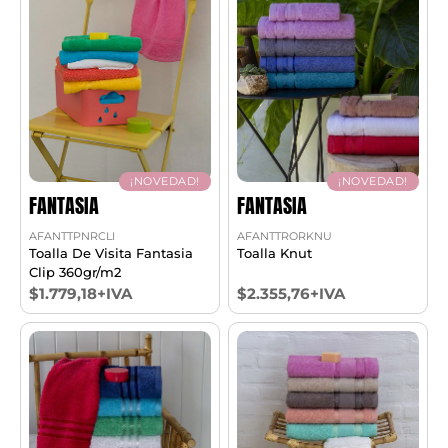
¡NOVEDAD!
¡NOVEDAD!
FANTASIA
FANTASIA
AFANTTPNRCLI
AFANTTRORKNU
Toalla De Visita Fantasia
Toalla Knut
Clip 360gr/m2
$1.779,18+IVA
$2.355,76+IVA