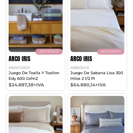
¡NOVEDAD!
¡NOVEDAD!
ARCO IRIS
ARCO IRIS
AI600TJ2EDY
AIB30JDCR
Juego De Toalla Y Toallon
Juego De Sabana Lisa 300
Edy 600 Gr/m2
Hilos 2 1/2 Pl
$24.887,38+IVA
$64.880,14+IVA