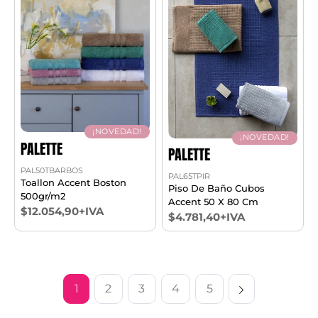
¡NOVEDAD!
¡NOVEDAD!
PALETTE
PALETTE
PAL50TBARBOS
PAL65TPIR
Toallon Accent Boston
Piso De Baño Cubos
500gr/m2
Accent 50 X 80 Cm
$12.054,90+IVA
$4.781,40+IVA
1
2
3
4
5