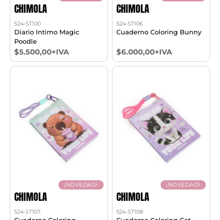
CHIMOLA
CHIMOLA
524-ST100
524-ST106
Diario Intimo Magic
Cuaderno Coloring Bunny
Poodle
$5.500,00+IVA
$6.000,00+IVA
¡NOVEDAD!
¡NOVEDAD!
CHIMOLA
CHIMOLA
524-ST107
524-ST108
Cuaderno Coloring
Cuaderno Coloring Cat