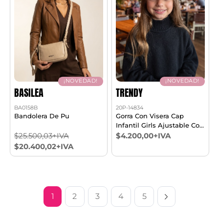
¡NOVEDAD!
¡NOVEDAD!
BASILEA
TRENDY
BA0158B
20P-14834
Bandolera De Pu
Gorra Con Visera Cap
Infantil Girls Ajustable Con
Abrojo
$25.500,03+IVA
$4.200,00+IVA
$20.400,02+IVA
1
2
3
4
5