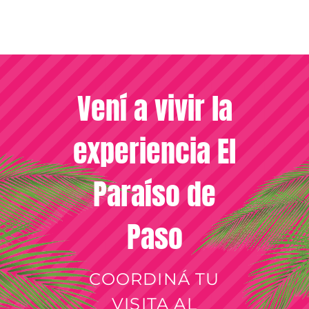
Vení a vivir la
experiencia El
Paraíso de
Paso
COORDINÁ TU
VISITA AL