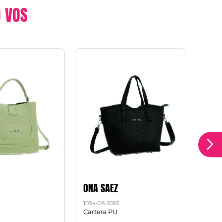
 VOS
ONA SAEZ
ONA 
1034-OS-1083
1034-O
Cartera PU
Carte