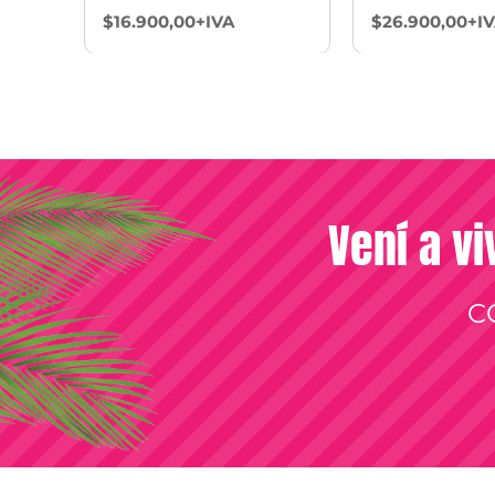
$16.900,00+IVA
$26.900,00+I
Vení a vi
C