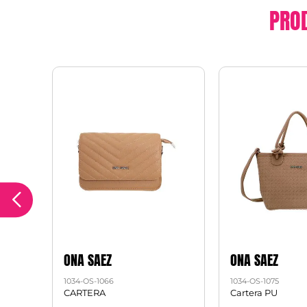
PRO
ONA SAEZ
ONA SAEZ
1034-OS-1066
1034-OS-1075
CARTERA
Cartera PU