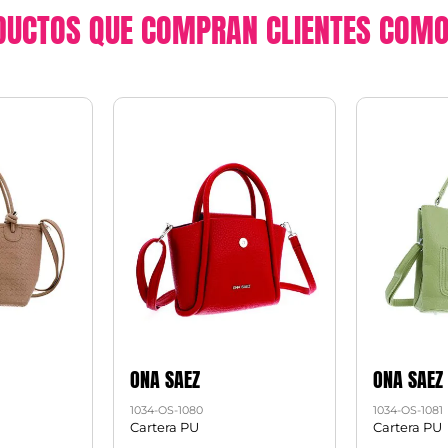
DUCTOS QUE COMPRAN CLIENTES COMO
ONA SAEZ
ONA SAEZ
1034-OS-1080
1034-OS-1081
Cartera PU
Cartera PU