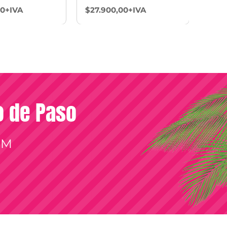
00+IVA
$27.900,00+IVA
$29.
so de Paso
OM