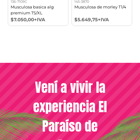
136-7109C
145-3870
1
7
Musculosa basica alg
Musculosa de morley T1/4
premium TS/XL
$7.050,00+IVA
$5.649,75+IVA
Vení a vivir la
experiencia El
Paraíso de