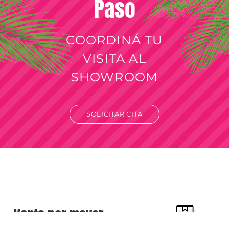
Paso
COORDINÁ TU
VISITA AL
SHOWROOM
SOLICITAR CITA
Venta por mayor