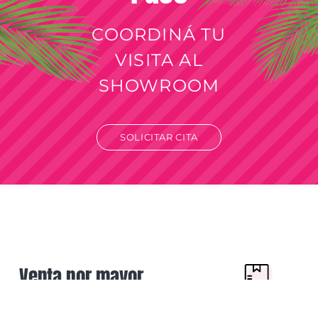
COORDINÁ TU
VISITA AL
SHOWROOM
SOLICITAR CITA
Venta por mayor
Solo para revendedores y comercios.