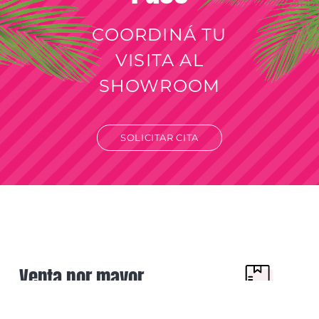
COORDINÁ TU
VISITA AL
SHOWROOM
SOLICITAR CITA
Venta por mayor
Solo para revendedores y comercios.