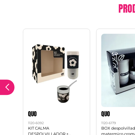
PRO
QUO
QUO
1120-6092
1120-6179
able
KIT CALMA
BOX despolvillad
DESPOLVILLADOR +
matermico crom