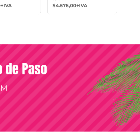
MUNDIAL
0+IVA
$4.576,00+IVA
$26.
so de Paso
OM