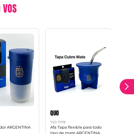
 VOS
QUO
QUO
1120-7078
1120-7
ador ARGENTINA
Afa Tapa flexible para todo
Kit y
tipo de mate ARGENTINA
ARGE