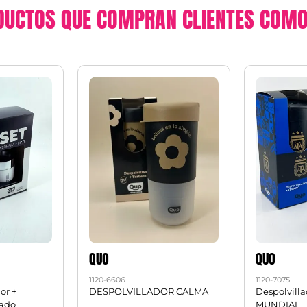
DUCTOS QUE COMPRAN CLIENTES COMO
QUO
QUO
1120-6606
1120-7075
or +
DESPOLVILLADOR CALMA
Despolvill
ado
MUNDIAL