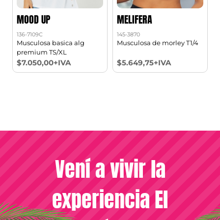
MOOD UP
MELIFERA
136-7109C
145-3870
1
7
Musculosa basica alg
Musculosa de morley T1/4
premium TS/XL
$7.050,00+IVA
$5.649,75+IVA
Vení a vivir la
experiencia El