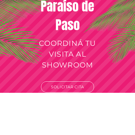
Paraíso de
Paso
COORDINÁ TU
VISITA AL
SHOWROOM
SOLICITAR CITA