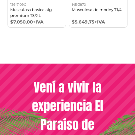
136-7109C
145-3870
1
7
Musculosa basica alg
Musculosa de morley T1/4
premium TS/XL
$7.050,00+IVA
$5.649,75+IVA
Vení a vivir la
experiencia El
Paraíso de