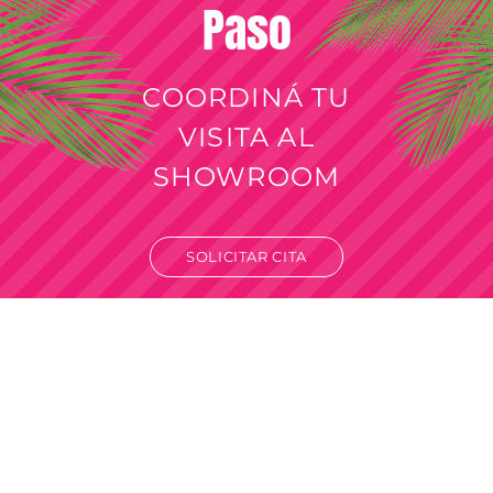
Paso
COORDINÁ TU
VISITA AL
SHOWROOM
SOLICITAR CITA
Venta por mayor