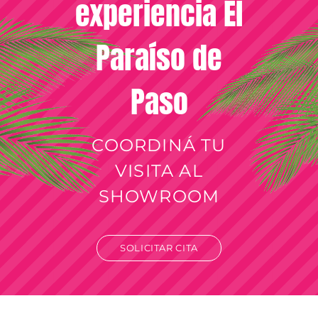
experiencia El
Paraíso de
Paso
COORDINÁ TU
VISITA AL
SHOWROOM
SOLICITAR CITA