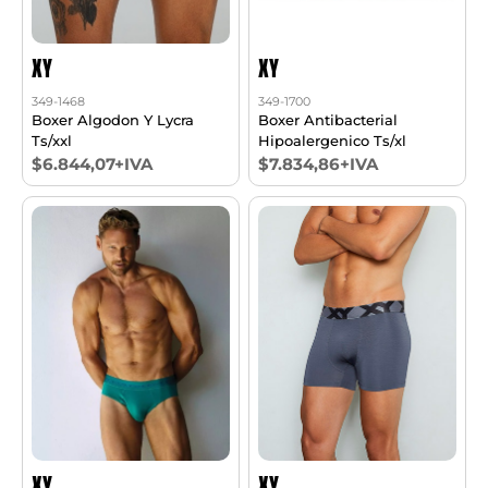
XY
XY
349-1468
349-1700
Boxer Algodon Y Lycra
Boxer Antibacterial
Ts/xxl
Hipoalergenico Ts/xl
$6.844,07+IVA
$7.834,86+IVA
XY
XY