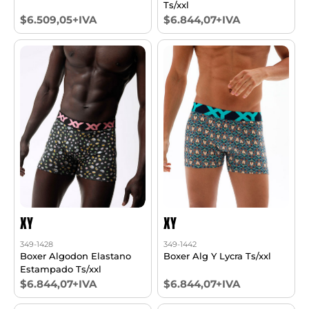
Ts/xxl
$6.509,05+IVA
$6.844,07+IVA
XY
XY
349-1428
349-1442
Boxer Algodon Elastano
Boxer Alg Y Lycra Ts/xxl
Estampado Ts/xxl
$6.844,07+IVA
$6.844,07+IVA