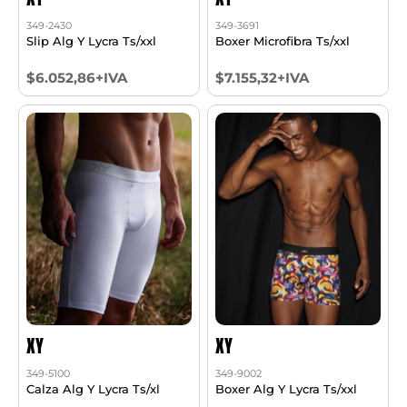
349-2430
349-3691
Slip Alg Y Lycra Ts/xxl
Boxer Microfibra Ts/xxl
$6.052,86+IVA
$7.155,32+IVA
XY
XY
349-5100
349-9002
Calza Alg Y Lycra Ts/xl
Boxer Alg Y Lycra Ts/xxl