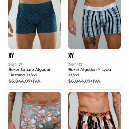
XY
XY
349-1457
349-1463
Boxer Square Algodon
Boxer Algodon Y Lycra
Elastano Ts/xxl
Ts/xxl
$6.844,07+IVA
$6.844,07+IVA