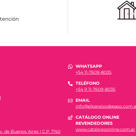
atención
WHATSAPP
+54 11-7609-8035
TELÉFONO
+54 9 11-7609-8035
8
EMAIL
info@elparaisodepaso.com.a
CATÁLOGO ONLINE
REVENDEDORES
www.catalogoonline.com.ar
. de Buenos Aires | C.P. 1740