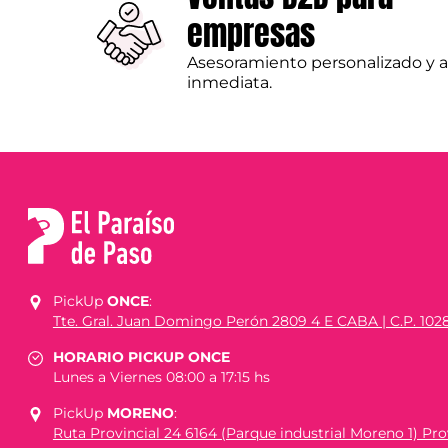
empresas
Asesoramiento personalizado y 
inmediata.
PickUp
ONCE
:
Tte. Gral. Juan Domingo Perón 2809 4 E CABA | C.P. 102
HORARIO PICKUP ONCE
Lunes a Viernes 08:00 a 17:15 hs
PickUp
MORENO
:
Ruta Provincial 24 6164 (Parque industrial Moreno 1) Prov