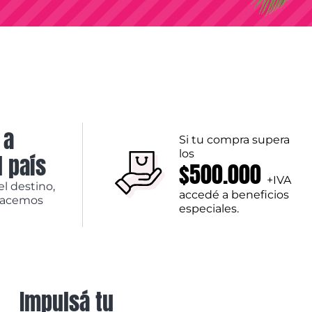
 a
Si tu compra supera
los
l país
$500.000
+IVA
el destino,
accedé a beneficios
hacemos
especiales.
Impulsá tu