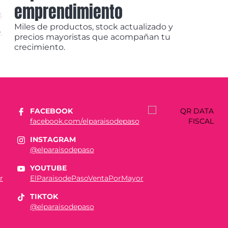
emprendimiento
Miles de productos, stock actualizado y
precios mayoristas que acompañan tu
crecimiento.
FACEBOOK
facebook.com/elparaisodepaso
INSTAGRAM
@elparaisodepaso
YOUTUBE
r
ElParaisodePasoVentaPorMayor
TIKTOK
@elparaisodepaso