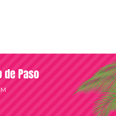
so de Paso
OM