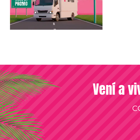
Vení a vi
C