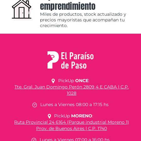
emprendimiento
Miles de productos, stock actualizado y
precios mayoristas que acompañan tu
crecimiento.
PickUp
ONCE
:
Tte. Gral. Juan Domingo Perón 2809 4 E CABA | C.P.
1028
Lunes a Viernes 08:00 a 17:15 hs
PickUp
MORENO
:
Ruta Provincial 24 6164 (Parque industrial Moreno 1)
Prov. de Buenos Aires | C.P. 1740
Lunes a Viernes 07:00 a 16:00 hs