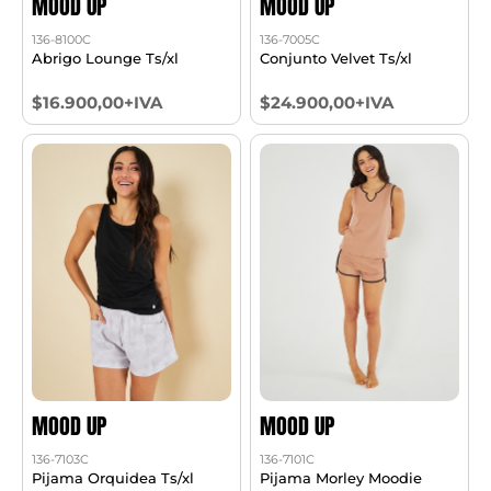
MOOD UP
MOOD UP
136-8100C
136-7005C
Abrigo Lounge Ts/xl
Conjunto Velvet Ts/xl
$16.900,00+IVA
$24.900,00+IVA
MOOD UP
MOOD UP
136-7103C
136-7101C
Pijama Orquidea Ts/xl
Pijama Morley Moodie