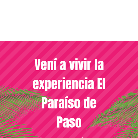
Vení a vivir la
experiencia El
Paraíso de
Paso