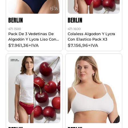
BERLIN
BERLIN
471-1500
471-1600
Pack De 3 Vedetinas De
Colaless Algodon Y Lycra
Algodón Y Lycra Liso Con
Con Elastico Pack X3
Elastico Personalizado
$7.961,36+IVA
$7.156,96+IVA