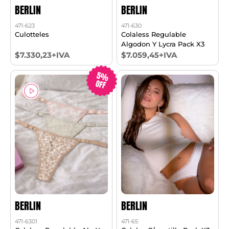
BERLIN
BERLIN
471-623
471-630
Culotteles
Colaless Regulable
Algodon Y Lycra Pack X3
$7.330,23+IVA
$7.059,45+IVA
5%
OFF
BERLIN
BERLIN
471-6301
471-65