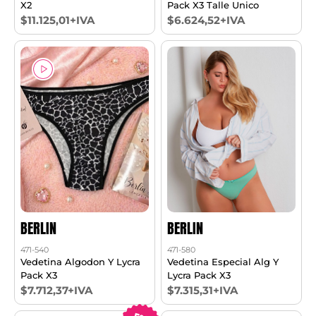
X2
Pack X3 Talle Unico
$11.125,01+IVA
$6.624,52+IVA
BERLIN
BERLIN
471-540
471-580
Vedetina Algodon Y Lycra
Vedetina Especial Alg Y
Pack X3
Lycra Pack X3
$7.712,37+IVA
$7.315,31+IVA