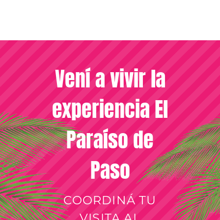
Vení a vivir la
experiencia El
Paraíso de
Paso
COORDINÁ TU
VISITA AL