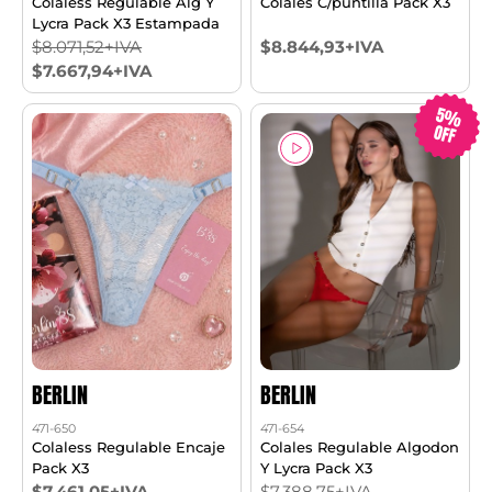
Colaless Regulable Alg Y
Colales C/puntilla Pack X3
Lycra Pack X3 Estampada
$8.071,52+IVA
$8.844,93+IVA
$7.667,94+IVA
5%
OFF
BERLIN
BERLIN
471-650
471-654
Colaless Regulable Encaje
Colales Regulable Algodon
Pack X3
Y Lycra Pack X3
$7.461,05+IVA
$7.388,75+IVA