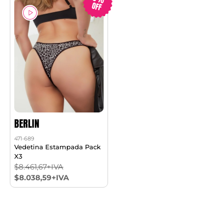
OFF
BERLIN
471-689
Vedetina Estampada Pack
X3
$8.461,67+IVA
$8.038,59+IVA