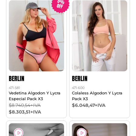
5%
OFF
BERLIN
BERLIN
471-581
471-600
Vedetina Algodon Y Lycra
Colaless Algodon Y Lycra
Especial Pack X3
Pack X3
$8.740,54+IVA
$6.048,47+IVA
$8.303,51+IVA