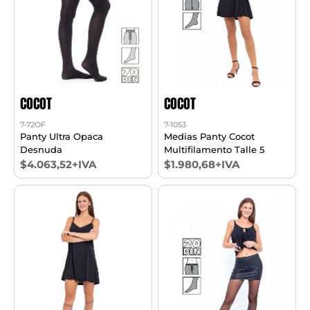
COCOT
COCOT
7-72OF
7-1053
Panty Ultra Opaca
Medias Panty Cocot
Desnuda
Multifilamento Talle 5
$4.063,52+IVA
$1.980,68+IVA