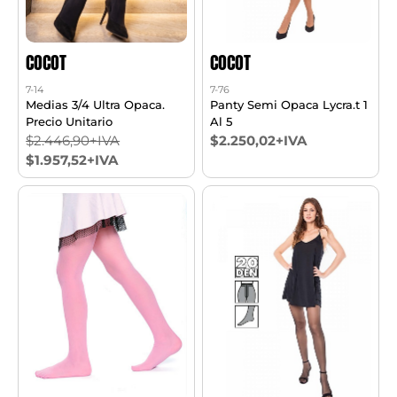
COCOT
COCOT
7-14
7-76
Medias 3/4 Ultra Opaca.
Panty Semi Opaca Lycra.t 1
Precio Unitario
Al 5
$2.446,90+IVA
$2.250,02+IVA
$1.957,52+IVA