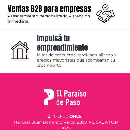
Ventas B2B para empresas
Asesoramiento personalizado y atención
inmediata.
Impulsá tu
emprendimiento
Miles de productos, stock actualizado y
precios mayoristas que acompañan tu
crecimiento.
PickUp
ONCE
:
Tte. Gral. Juan Domingo Perón 2809 4 E CABA | C.P.
1028