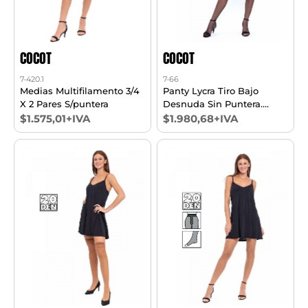
COCOT
COCOT
7-420.1
7-66
Medias Multifilamento 3/4
Panty Lycra Tiro Bajo
X 2 Pares S/puntera
Desnuda Sin Puntera.
Precio Unitario
$1.575,01+IVA
$1.980,68+IVA