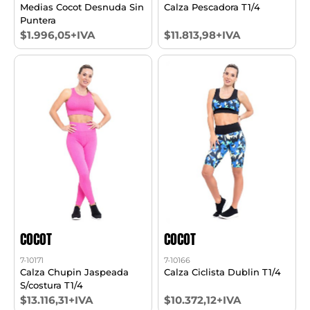
Medias Cocot Desnuda Sin
Calza Pescadora T1/4
Puntera
$1.996,05+IVA
$11.813,98+IVA
COCOT
COCOT
7-10171
7-10166
Calza Chupin Jaspeada
Calza Ciclista Dublin T1/4
S/costura T1/4
$13.116,31+IVA
$10.372,12+IVA