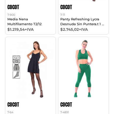
COCOT
COCOT
7-900
7-71
Media Nena
Panty Refreshing Lycra
Multifilamento T2/12
Desnuda Sin Puntera.t 1 Al
5
$1.219,54+IVA
$2.745,02+IVA
COCOT
COCOT
7-64
7-4891