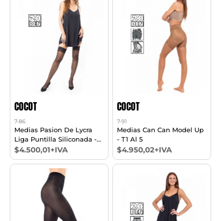
COCOT
COCOT
7-86
7-91
Medias Pasion De Lycra
Medias Can Can Model Up
Liga Puntilla Siliconada -
- T1 Al 5
Precio X Unidad -
$4.500,01+IVA
$4.950,02+IVA