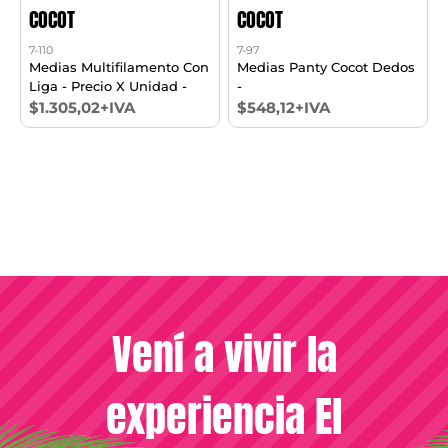
COCOT
COCOT
7-110
7-97
Medias Multifilamento Con
Medias Panty Cocot Dedos
Liga - Precio X Unidad -
-
$1.305,02+IVA
$548,12+IVA
Vení a vivir la
experiencia El