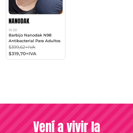
NANODAK
10-20
Barbijo Nanodak N98
Antibacterial Para Adultos
$399,62+IVA
$319,70+IVA
Vení a vivir la