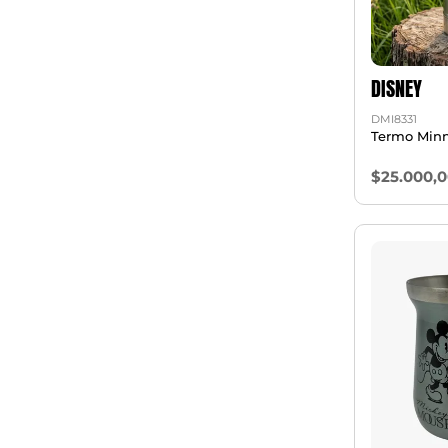
DISNEY
DMI8331
Termo Minn
$25.000,