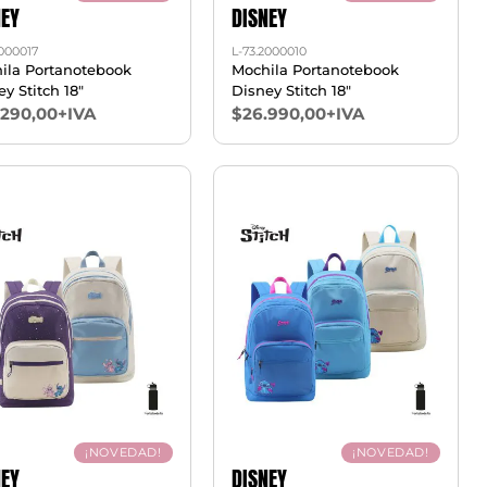
NEY
DISNEY
2000017
L-73.2000010
ila Portanotebook
Mochila Portanotebook
y Stitch 18"
Disney Stitch 18"
.290,00+IVA
$26.990,00+IVA
¡NOVEDAD!
¡NOVEDAD!
NEY
DISNEY