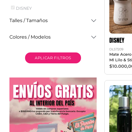
DISNEY
Talles / Tamaños
Colores / Modelos
DISNEY
DLS7209
Mate Acero 
APLICAR FILTROS
Ml Lilo & St
$10.000,0