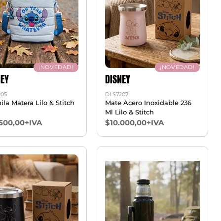
¡NOVEDAD!
¡NOVEDAD!
NEY
DISNEY
205
DLS7207
la Matera Lilo & Stitch
Mate Acero Inoxidable 236
Ml Lilo & Stitch
.500,00+IVA
$10.000,00+IVA