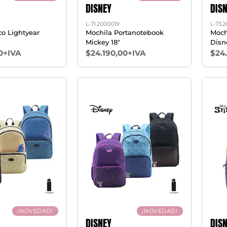
DISNEY
DIS
L-71.2000019
L-73.
co Lightyear
Mochila Portanotebook
Moch
Mickey 18"
Disne
0+IVA
$24.190,00+IVA
$24
¡NOVEDAD!
¡NOVEDAD!
DISNEY
DIS