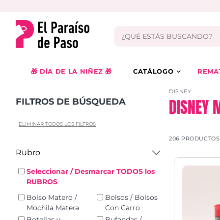
🎁 DÍA DE LA NIÑEZ 🎁
CATÁLOGO
REMA
DISNEY
DISNEY 
FILTROS DE BÚSQUEDA
ELIMINAR TODOS LOS FILTROS
206 PRODUCTOS
Rubro
Seleccionar / Desmarcar TODOS los
RUBROS
Bolso Matero /
Bolsos / Bolsos
Mochila Matera
Con Carro
Botellas y
Bufandas /