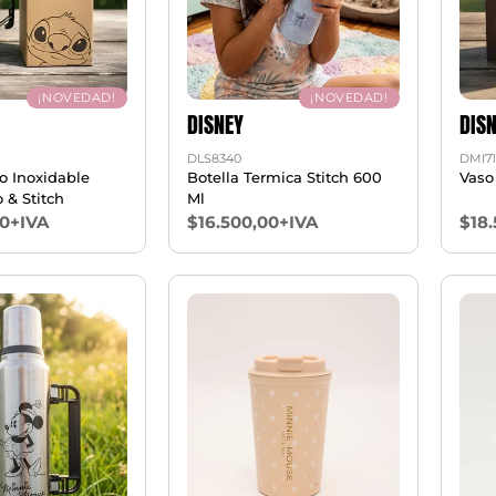
¡NOVEDAD!
¡NOVEDAD!
DISNEY
DIS
DLS8340
DMI71
o Inoxidable
Botella Termica Stitch 600
Vaso
 & Stitch
Ml
00+IVA
$16.500,00+IVA
$18