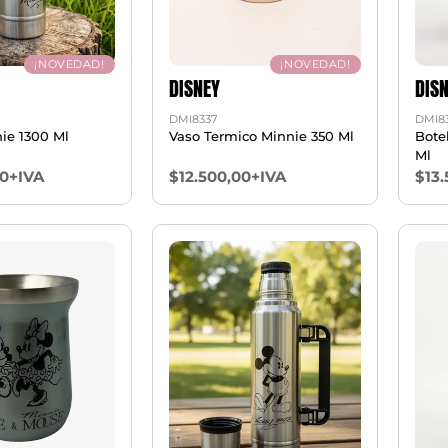
¡NOVEDAD!
¡NOVEDAD!
DISNEY
DIS
DMI8337
DMI8
ie 1300 Ml
Vaso Termico Minnie 350 Ml
Bote
Ml
00+IVA
$12.500,00+IVA
$13