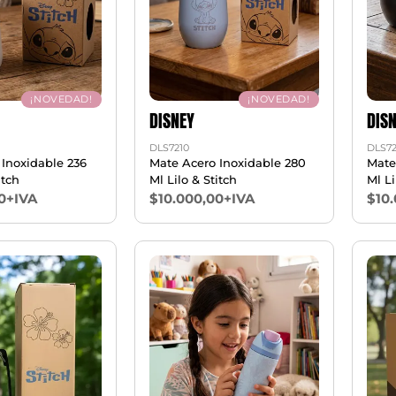
¡NOVEDAD!
¡NOVEDAD!
DISNEY
DIS
DLS7210
DLS72
Inoxidable 236
Mate Acero Inoxidable 280
Mate
itch
Ml Lilo & Stitch
Ml Li
0+IVA
$10.000,00+IVA
$10