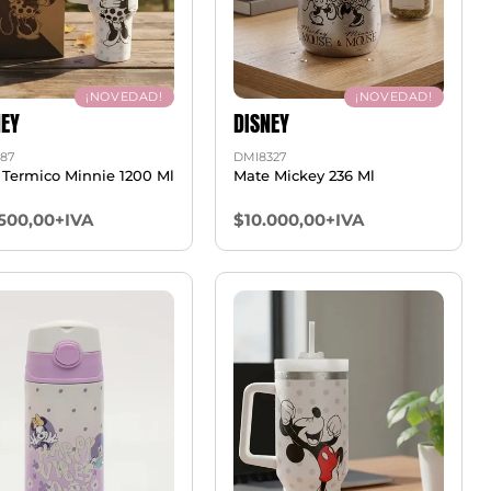
¡NOVEDAD!
¡NOVEDAD!
NEY
DISNEY
87
DMI8327
 Termico Minnie 1200 Ml
Mate Mickey 236 Ml
.500,00+IVA
$10.000,00+IVA