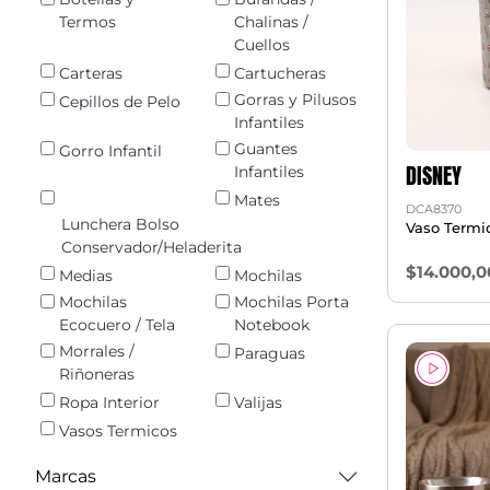
Termos
Chalinas /
Cuellos
Carteras
Cartucheras
Gorras y Pilusos
Cepillos de Pelo
Infantiles
Guantes
Gorro Infantil
DISNEY
Infantiles
Mates
DCA8370
Lunchera Bolso
Vaso Termic
Conservador/Heladerita
$14.000,0
Medias
Mochilas
Mochilas
Mochilas Porta
Ecocuero / Tela
Notebook
Morrales /
Paraguas
Riñoneras
Ropa Interior
Valijas
Vasos Termicos
Marcas