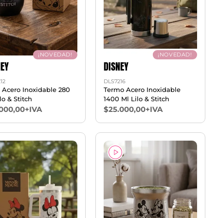
¡NOVEDAD!
¡NOVEDAD!
NEY
DISNEY
12
DLS7216
 Acero Inoxidable 280
Termo Acero Inoxidable
lo & Stitch
1400 Ml Lilo & Stitch
.000,00+IVA
$25.000,00+IVA