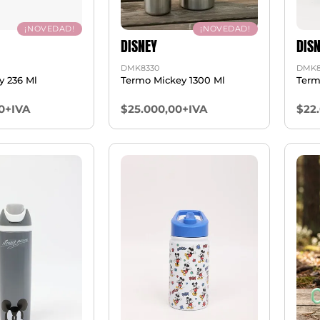
¡NOVEDAD!
¡NOVEDAD!
DISNEY
DIS
DMK8330
DMK8
y 236 Ml
Termo Mickey 1300 Ml
Term
0+IVA
$25.000,00+IVA
$22