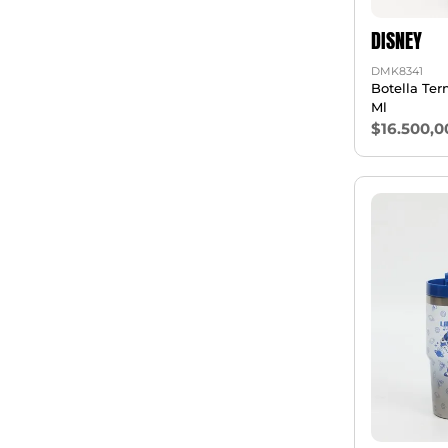
DISNEY
DMK8341
Botella Te
Ml
$16.500,0