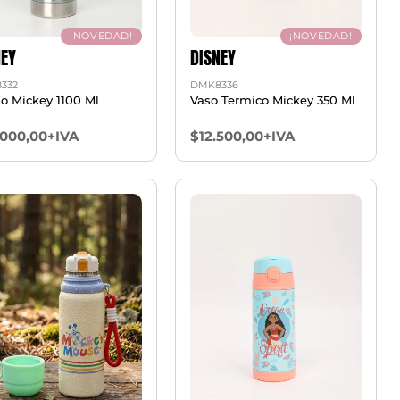
¡NOVEDAD!
¡NOVEDAD!
NEY
DISNEY
332
DMK8336
o Mickey 1100 Ml
Vaso Termico Mickey 350 Ml
.000,00+IVA
$12.500,00+IVA