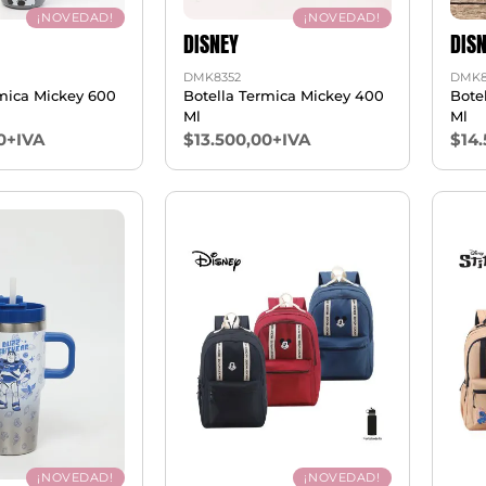
¡NOVEDAD!
¡NOVEDAD!
DISNEY
DIS
DMK8352
DMK8
rmica Mickey 600
Botella Termica Mickey 400
Bote
Ml
Ml
0+IVA
$13.500,00+IVA
$14
¡NOVEDAD!
¡NOVEDAD!