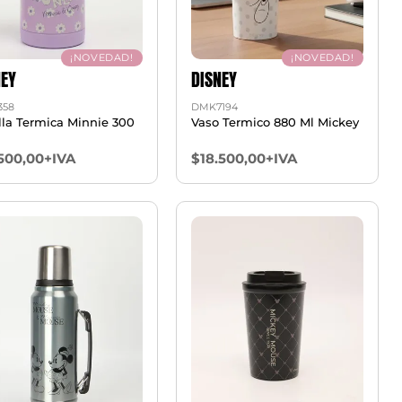
¡NOVEDAD!
¡NOVEDAD!
NEY
DISNEY
358
DMK7194
lla Termica Minnie 300
Vaso Termico 880 Ml Mickey
.500,00+IVA
$18.500,00+IVA