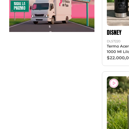
DISNEY
DLS7220
Termo Acer
1000 Ml Lilo
$22.000,