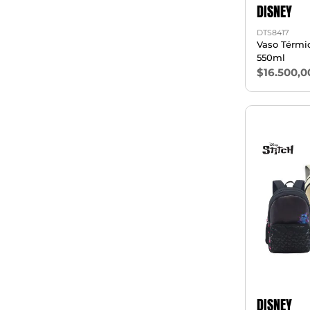
DISNEY
DTS8417
Vaso Térmi
550ml
$16.500,0
DISNEY