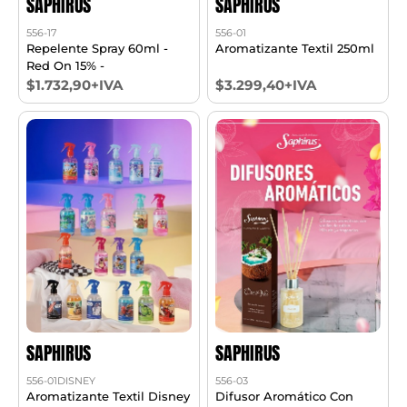
SAPHIRUS
SAPHIRUS
556-17
556-01
Repelente Spray 60ml -
Aromatizante Textil 250ml
Red On 15% -
$1.732,90+IVA
$3.299,40+IVA
SAPHIRUS
SAPHIRUS
556-01DISNEY
556-03
Aromatizante Textil Disney
Difusor Aromático Con