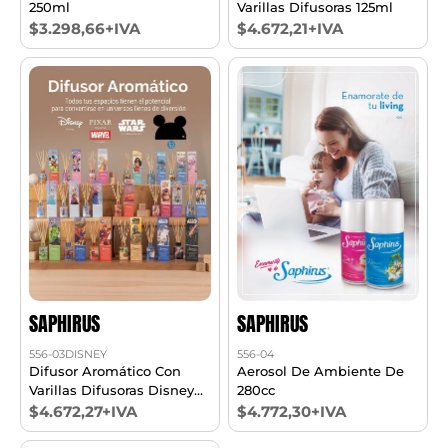
250ml
Varillas Difusoras 125ml
$3.298,66+IVA
$4.672,21+IVA
SAPHIRUS
SAPHIRUS
556-03DISNEY
556-04
Difusor Aromático Con
Aerosol De Ambiente De
Varillas Difusoras Disney
280cc
125ml
$4.672,27+IVA
$4.772,30+IVA