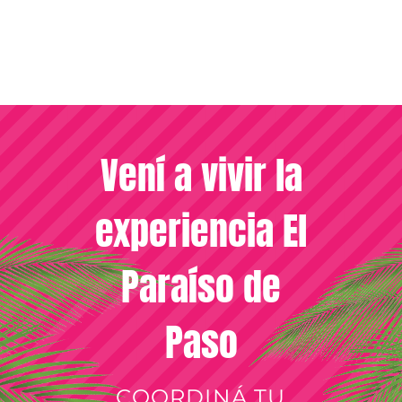
Vení a vivir la
experiencia El
Paraíso de
Paso
COORDINÁ TU