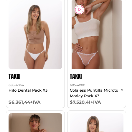
TAKKI
TAKKI
685-4064
685-4080
Hilo Dental Pack X3
Colaless Puntilla Microtul Y
Morley Pack X3
$6.361,44+IVA
$7.520,41+IVA