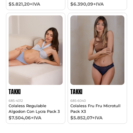
Cintura De 40mm Pack X2
$5.821,20+IVA
$6.390,09+IVA
T1/6
TAKKI
TAKKI
685-4012
685-6040
Colaless Regulable
Colaless Fru Fru Microtull
Algodon Con Lycra Pack 3
Pack X3
$7.504,06+IVA
$5.852,07+IVA