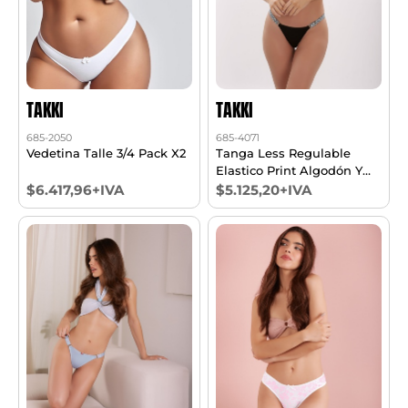
TAKKI
TAKKI
685-2050
685-4071
Vedetina Talle 3/4 Pack X2
Tanga Less Regulable
Elastico Print Algodón Y
Lycra Talle 1/4 Pack X2
$6.417,96+IVA
$5.125,20+IVA