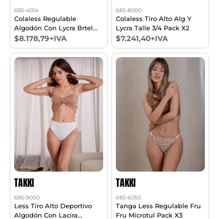
685-8000
685-4014
Colaless Tiro Alto Alg Y
Colaless Regulable
Lycra Talle 3/4 Pack X2
Algodón Con Lycra Brtel
De 15mm En La Cintura
$7.241,40+IVA
$8.178,79+IVA
Pack X3 T1/6
TAKKI
TAKKI
685-9000
685-6050
Less Tiro Alto Deportivo
Tanga Less Regulable Fru
Algodón Con Lacira
Fru Microtul Pack X3