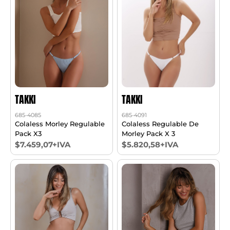
TAKKI
TAKKI
685-4085
685-4091
Colaless Morley Regulable
Colaless Regulable De
Pack X3
Morley Pack X 3
$7.459,07+IVA
$5.820,58+IVA