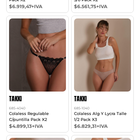
$6.919,47+IVA
$6.561,75+IVA
TAKKI
TAKKI
685-4040
685-1040
Colaless Regulable
Colaless Alg Y Lycra Talle
C/puntilla Pack X2
1/2 Pack X3
$4.899,13+IVA
$6.829,31+IVA