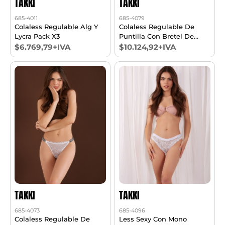
TAKKI
TAKKI
685-4011
685-4079
Colaless Regulable Alg Y
Colaless Regulable De
Lycra Pack X3
Puntilla Con Bretel De
Baca 20 Mm Pack X3 Talle
$6.769,79+IVA
$10.124,92+IVA
1/6
TAKKI
TAKKI
685-4073
685-4096
Colaless Regulable De
Less Sexy Con Mono