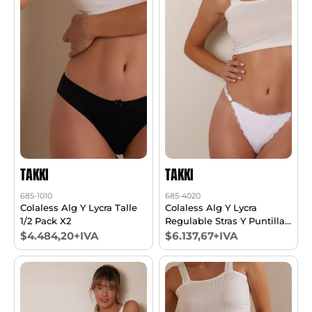
TAKKI
TAKKI
685-1010
685-4020
Colaless Alg Y Lycra Talle
Colaless Alg Y Lycra
1/2 Pack X2
Regulable Stras Y Puntilla
Pack X2
$4.484,20+IVA
$6.137,67+IVA