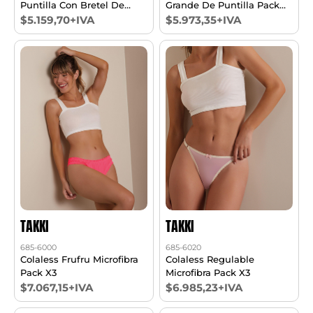
Puntilla Con Bretel De
Grande De Puntilla Pack
Baca 20 Mm Pack X2
X2
$5.159,70+IVA
$5.973,35+IVA
TAKKI
TAKKI
685-6000
685-6020
Colaless Frufru Microfibra
Colaless Regulable
Pack X3
Microfibra Pack X3
$7.067,15+IVA
$6.985,23+IVA