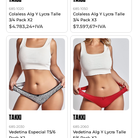
685-1020
685-1050
Colaless Alg Y Lycra Talle
Colaless Alg Y Lycra Talle
3/4 Pack X2
3/4 Pack X3
$4.783,24+IVA
$7.597,67+IVA
TAKKI
TAKKI
685-2030
685-2060
Vedetina Especial T5/6
Vedetina Alg Y Lycra Talle
Pack X2
5/6 Pack X2