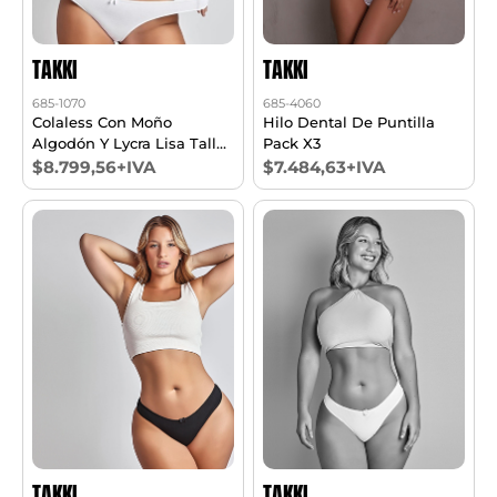
TAKKI
TAKKI
685-1070
685-4060
Colaless Con Moño
Hilo Dental De Puntilla
Algodón Y Lycra Lisa Talle
Pack X3
7/8 Pack X3
$8.799,56+IVA
$7.484,63+IVA
TAKKI
TAKKI