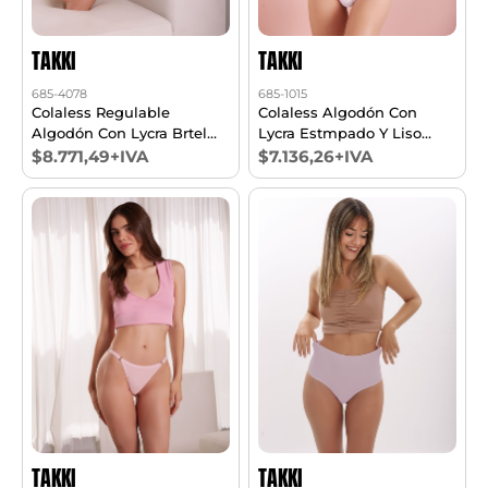
TAKKI
TAKKI
685-4078
685-1015
Colaless Regulable
Colaless Algodón Con
Algodón Con Lycra Brtel
Lycra Estmpado Y Liso
De 15mm En La Cintura
Pack X3
$8.771,49+IVA
$7.136,26+IVA
Pack X3 T1/6
TAKKI
TAKKI