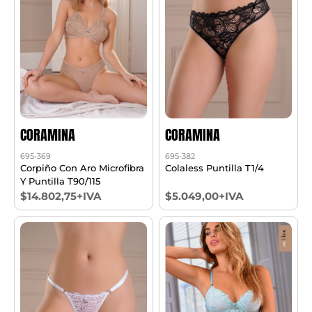
CORAMINA
CORAMINA
695-369
695-382
Corpiño Con Aro Microfibra
Colaless Puntilla T1/4
Y Puntilla T90/115
$14.802,75+IVA
$5.049,00+IVA