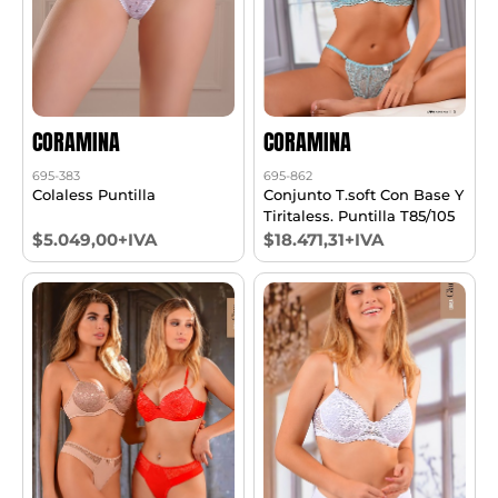
CORAMINA
CORAMINA
695-383
695-862
Colaless Puntilla
Conjunto T.soft Con Base Y
Tiritaless. Puntilla T85/105
$5.049,00+IVA
$18.471,31+IVA