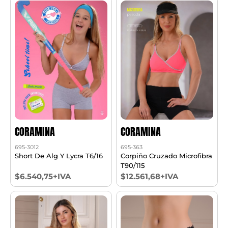
CORAMINA
CORAMINA
695-3012
695-363
Short De Alg Y Lycra T6/16
Corpiño Cruzado Microfibra
T90/115
$6.540,75+IVA
$12.561,68+IVA