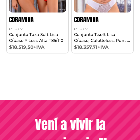
CORAMINA
CORAMINA
695-872
695-877
Conjunto Taza Soft Lisa
Conjunto T.soft Lisa
C/base Y Less Alta T85/110
C/base, Culotteless. Punt Y
Microf T85/105
$18.519,50+IVA
$18.357,71+IVA
Vení a vivir la