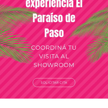
experiencia El
Paraíso de
Paso
COORDINÁ TU
VISITA AL
SHOWROOM
SOLICITAR CITA