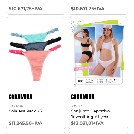
$10.671,75+IVA
$10.671,75+IVA
CORAMINA
CORAMINA
695-1206
695-189
Colaless Pack X3
Conjunto Deportivo
Juvenil Alg Y Lycra
C/culotte T10/16
$11.245,50+IVA
$13.031,01+IVA