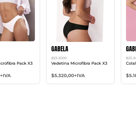
GABELA
GAB
823-2000
823-3
crofibra Pack X3
Vedetina Microfibra Pack X3
Cola
0+IVA
$5.320,00+IVA
$5.1