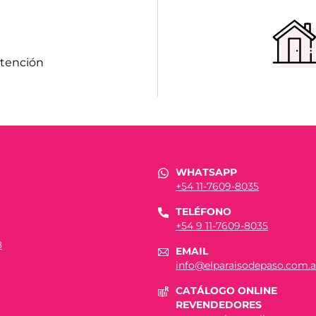
atención
WHATSAPP
+54 11-7609-8035
TELÉFONO
+54 9 11-7609-8035
8
EMAIL
info@elparaisodepaso.com.a
CATÁLOGO ONLINE
REVENDEDORES