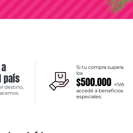
 a
Si tu compra supera
los
l país
$500.000
+IVA
el destino,
accedé a beneficios
hacemos
especiales.