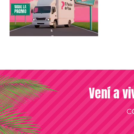
Vení a vi
C