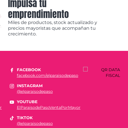
Impulsá tu
emprendimiento
Miles de productos, stock actualizado y
precios mayoristas que acompañan tu
crecimiento.
FACEBOOK
facebook.com/elparaisodepaso
INSTAGRAM
@elparaisodepaso
YOUTUBE
r
ElParaisodePasoVentaPorMayor
TIKTOK
@elparaisodepaso