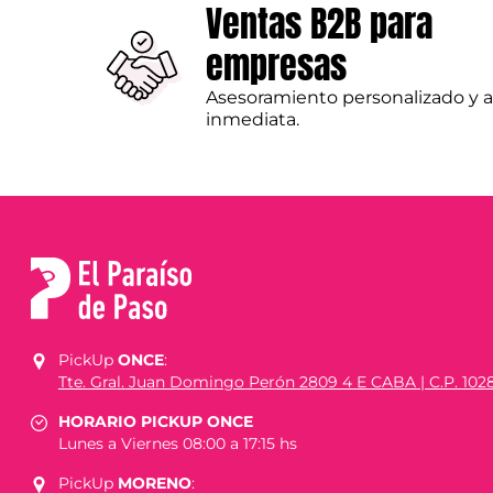
Ventas B2B para
empresas
Asesoramiento personalizado y 
inmediata.
PickUp
ONCE
:
Tte. Gral. Juan Domingo Perón 2809 4 E CABA | C.P. 102
HORARIO PICKUP ONCE
Lunes a Viernes 08:00 a 17:15 hs
PickUp
MORENO
: