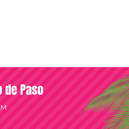
so de Paso
OM