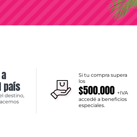
 a
Si tu compra supera
los
l país
$500.000
+IVA
el destino,
accedé a beneficios
hacemos
especiales.