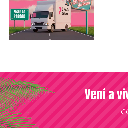
Vení a vi
C