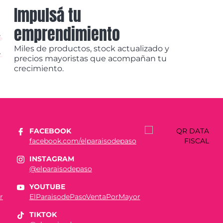
Impulsá tu
emprendimiento
Miles de productos, stock actualizado y
precios mayoristas que acompañan tu
crecimiento.
FACEBOOK
facebook.com/elparaisodepaso
INSTAGRAM
@elparaisodepaso
YOUTUBE
r
ElParaisodePasoVentaPorMayor
TIKTOK