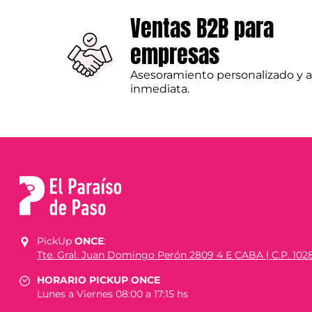
Ventas B2B para
empresas
Asesoramiento personalizado y 
inmediata.
PickUp
ONCE
:
Tte. Gral. Juan Domingo Perón 2809 4 E CABA | C.P. 102
HORARIO PICKUP ONCE
Lunes a Viernes 08:00 a 17:15 hs