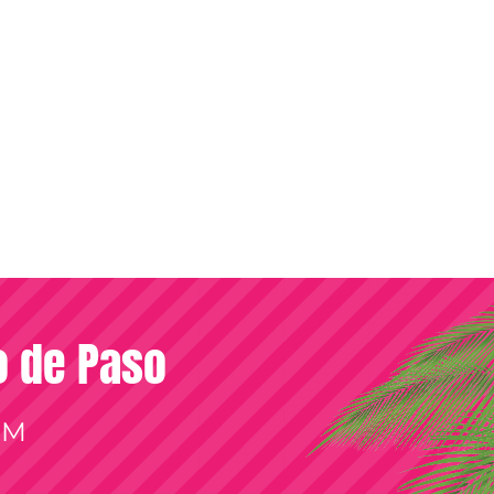
so de Paso
OM