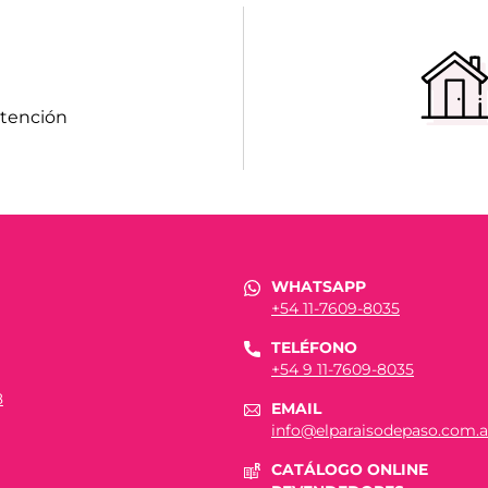
atención
WHATSAPP
+54 11-7609-8035
TELÉFONO
+54 9 11-7609-8035
8
EMAIL
info@elparaisodepaso.com.a
CATÁLOGO ONLINE