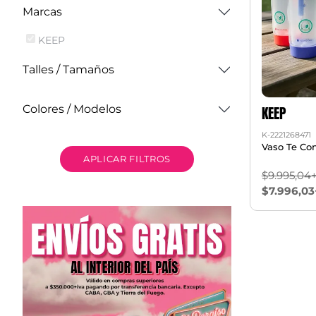
Marcas
KEEP
Talles / Tamaños
KEEP
Colores / Modelos
K-2221268471
Vaso Te Con
APLICAR FILTROS
$9.995,04
$7.996,03