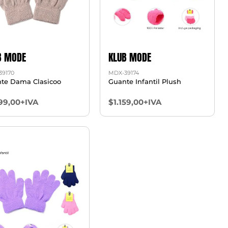
B MODE
KLUB MODE
39170
MDX-39174
te Dama Clasicoo
Guante Infantil Plush
99,00+IVA
$1.159,00+IVA