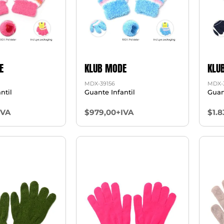
E
KLUB MODE
KLU
MDX-39156
MDX-
ntil
Guante Infantil
Guan
IVA
$979,00+IVA
$1.8