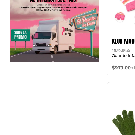
KLUB MOD
MDX-39155
Guante Infa
$979,00+