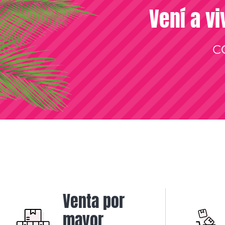
Vení a vi
C
Venta por
mayor