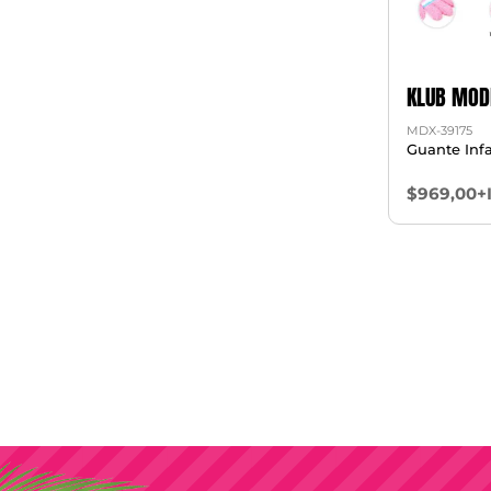
KLUB MOD
MDX-39175
Guante Infa
$969,00+