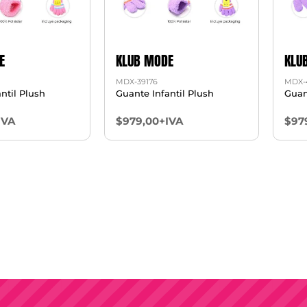
E
KLUB MODE
KLU
MDX-39176
MDX-
ntil Plush
Guante Infantil Plush
Guan
IVA
$979,00+IVA
$97