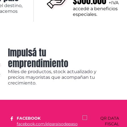
$500.000
+IVA
el destino,
accedé a beneficios
hacemos
especiales.
Impulsá tu
emprendimiento
Miles de productos, stock actualizado y
precios mayoristas que acompañan tu
crecimiento.
FACEBOOK
facebook.com/elparaisodepaso