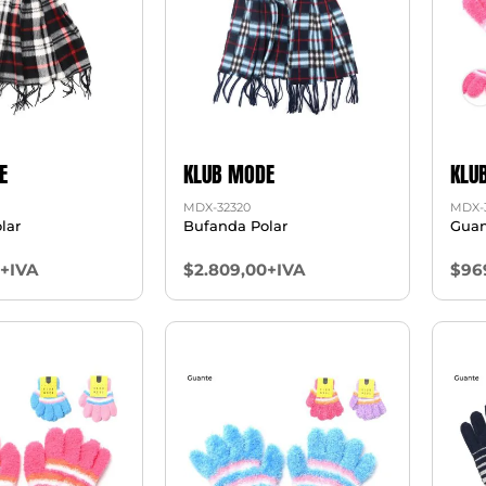
E
KLUB MODE
KLU
MDX-32320
MDX-
lar
Bufanda Polar
Guan
0+IVA
$2.809,00+IVA
$96