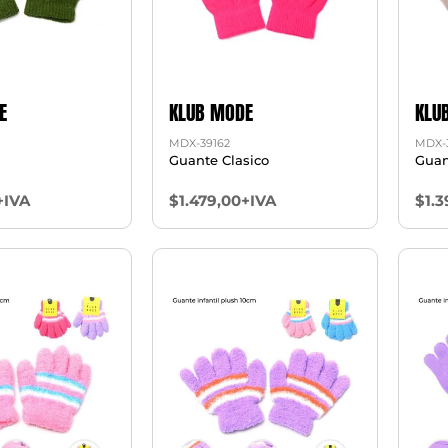
E
KLUB MODE
KLU
MDX-39162
MDX-
Guante Clasico
Guan
+IVA
$1.479,00+IVA
$1.3