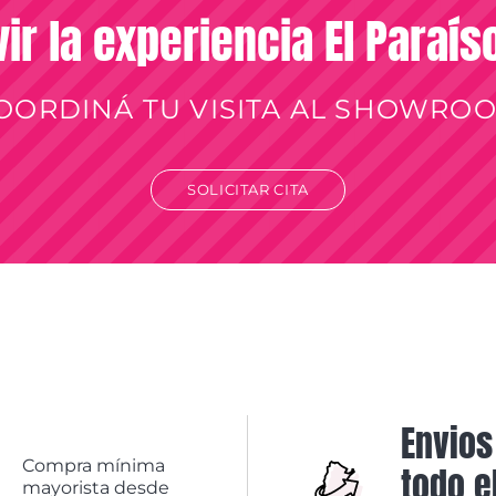
vir la experiencia El Paraí
OORDINÁ TU VISITA AL SHOWRO
SOLICITAR CITA
Envios
Compra mínima
todo e
mayorista desde