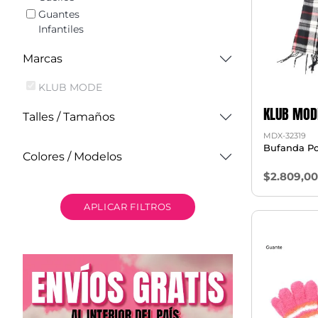
Guantes
Infantiles
Marcas
KLUB MODE
KLUB MOD
Talles / Tamaños
MDX-32319
Bufanda Po
Colores / Modelos
$2.809,0
APLICAR FILTROS