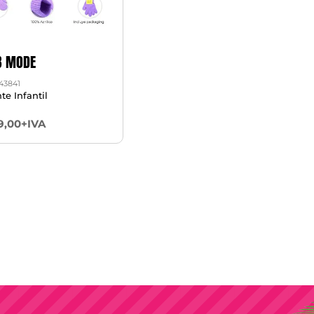
B MODE
43841
te Infantil
9,00+IVA