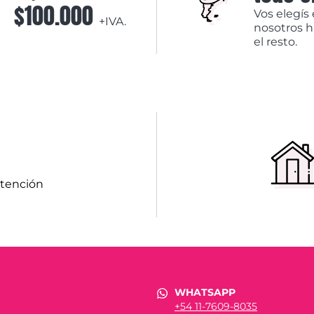
$100.000
Vos elegís 
+IVA.
nosotros 
el resto.
atención
WHATSAPP
+54 11-7609-8035