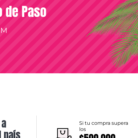
so de Paso
OM
 a
Si tu compra supera
los
l país