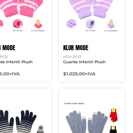
B MODE
KLUB MODE
39132
MDX-39133
te Infantil Plush
Guante Infantil Plush
9,00+IVA
$1.029,00+IVA