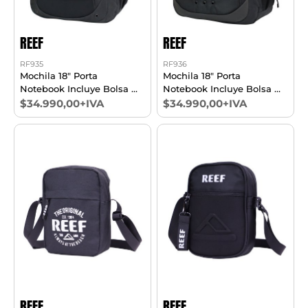
REEF
REEF
RF935
RF936
Mochila 18" Porta
Mochila 18" Porta
Notebook Incluye Bolsa De
Notebook Incluye Bolsa De
Regalo
Regalo
$34.990,00+IVA
$34.990,00+IVA
REEF
REEF