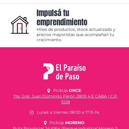
Impulsá tu
emprendimiento
Miles de productos, stock actualizado y
precios mayoristas que acompañan tu
crecimiento.
PickUp
ONCE
:
Tte. Gral. Juan Domingo Perón 2809 4 E CABA | C.P.
1028
Lunes a Viernes 08:00 a 17:15 hs
PickUp
MORENO
:
Ruta Provincial 24 6164 (Parque industrial Moreno 1)