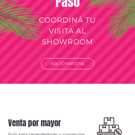
Paso
COORDINÁ TU
VISITA AL
SHOWROOM
SOLICITAR CITA
Venta por mayor
Solo para revendedores y comercios.