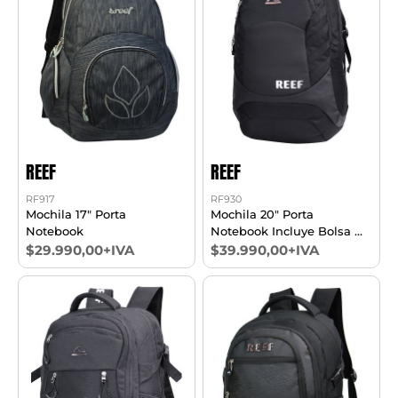
REEF
REEF
RF917
RF930
Mochila 17" Porta
Mochila 20" Porta
Notebook
Notebook Incluye Bolsa De
Regalo
$29.990,00+IVA
$39.990,00+IVA