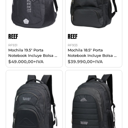
REEF
REEF
RF931
RF933
Mochila 19.5" Porta
Mochila 18.5" Porta
Notebook Incluye Bolsa De
Notebook Incluye Bolsa De
Regalo
Regalo
$49.000,00+IVA
$39.990,00+IVA