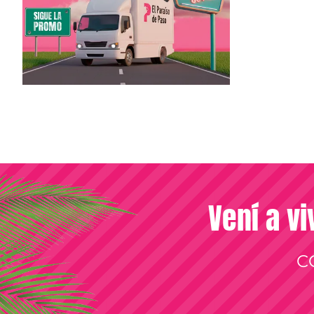
Vení a vi
C