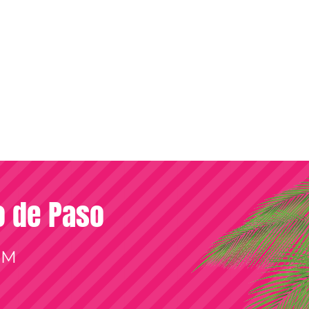
so de Paso
OM