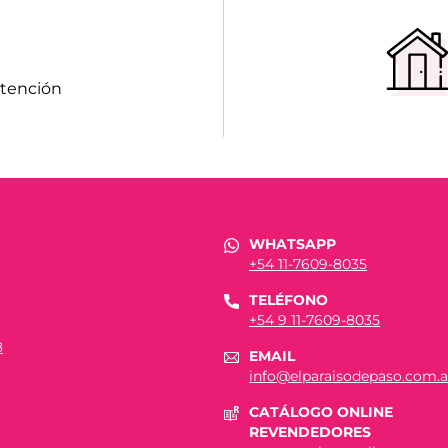
atención
WHATSAPP
+54 11-7609-8035
TELÉFONO
+54 9 11-7609-8035
8
EMAIL
info@elparaisodepaso.com.a
CATÁLOGO ONLINE
REVENDEDORES