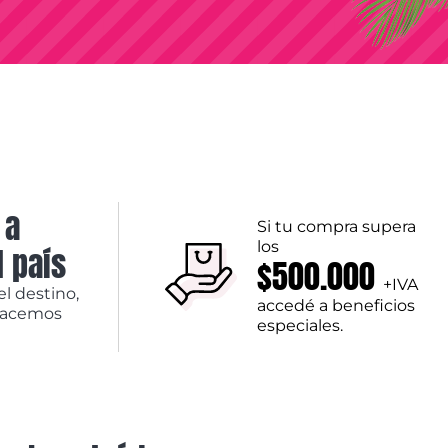
 a
Si tu compra supera
los
l país
$500.000
+IVA
el destino,
accedé a beneficios
hacemos
especiales.