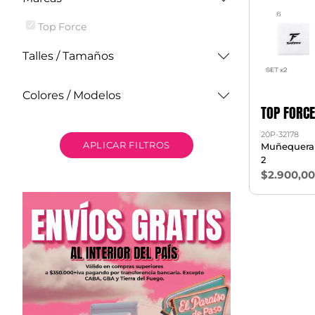
Top Force
Talles / Tamaños
Colores / Modelos
TOP FORCE
20P-32178
APLICAR FILTROS
Muñequera 
2
$2.900,0