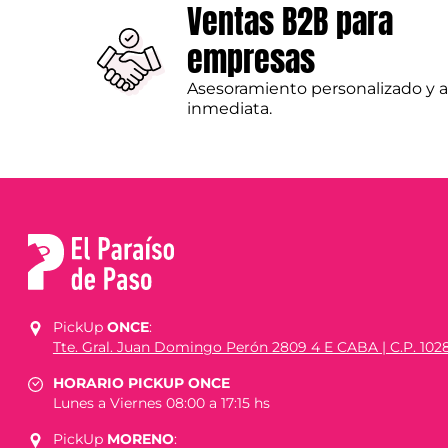
Ventas B2B para
empresas
Asesoramiento personalizado y 
inmediata.
PickUp
ONCE
:
Tte. Gral. Juan Domingo Perón 2809 4 E CABA | C.P. 102
HORARIO PICKUP ONCE
Lunes a Viernes 08:00 a 17:15 hs
PickUp
MORENO
: