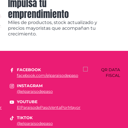
Impulsá tu
emprendimiento
Miles de productos, stock actualizado y
precios mayoristas que acompañan tu
crecimiento.
FACEBOOK
facebook.com/elparaisodepaso
INSTAGRAM
@elparaisodepaso
YOUTUBE
r
ElParaisodePasoVentaPorMayor
TIKTOK
@elparaisodepaso