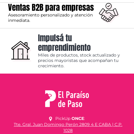
Ventas B2B para empresas
Asesoramiento personalizado y atención
inmediata.
Impulsá tu
emprendimiento
Miles de productos, stock actualizado y
precios mayoristas que acompañan tu
crecimiento.
PickUp
ONCE
:
Tte. Gral. Juan Domingo Perón 2809 4 E CABA | C.P.
1028