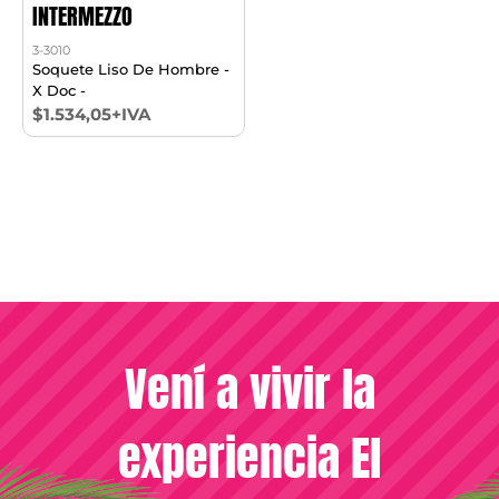
INTERMEZZO
3-3010
Soquete Liso De Hombre -
X Doc -
$1.534,05+IVA
Vení a vivir la
experiencia El