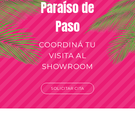
Paraíso de
Paso
COORDINÁ TU
VISITA AL
SHOWROOM
SOLICITAR CITA