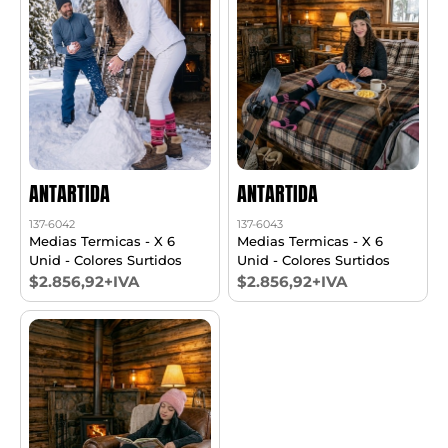
ANTARTIDA
ANTARTIDA
137-6042
137-6043
Medias Termicas - X 6
Medias Termicas - X 6
Unid - Colores Surtidos
Unid - Colores Surtidos
$2.856,92+IVA
$2.856,92+IVA