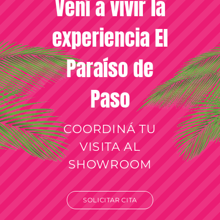
Vení a vivir la
experiencia El
Paraíso de
Paso
COORDINÁ TU
VISITA AL
SHOWROOM
SOLICITAR CITA