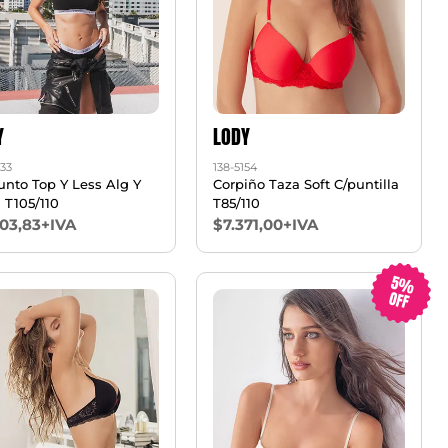
Y
LODY
333
138-5154
unto Top Y Less Alg Y
Corpiño Taza Soft C/puntilla
 T105/110
T85/110
603,83+IVA
$7.371,00+IVA
5%
OFF