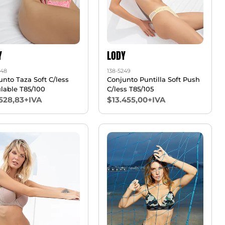
Y
LODY
248
138-5249
unto Taza Soft C/less
Conjunto Puntilla Soft Push
lable T85/100
C/less T85/105
528,83+IVA
$13.455,00+IVA