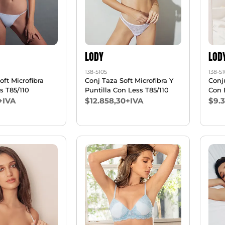
LODY
LOD
138-5105
138-5
oft Microfibra
Conj Taza Soft Microfibra Y
Conj
s T85/110
Puntilla Con Less T85/110
Con 
+IVA
$12.858,30+IVA
$9.