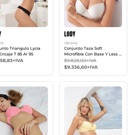
Y
LODY
109
138-5145
unto Triangulo Lycra
Conjunto Taza Soft
Encaje T 85 Al 95
Microfibra Con Base Y Less -
T 85/100
358,83+IVA
$9.828,00+IVA
$9.336,60+IVA