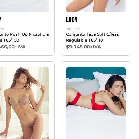
Y
LODY
272
138-5277
unto Push Up Microfibra
Conjunto Taza Soft C/less
ss T85/100
Regulable T85/110
466,00+IVA
$9.945,00+IVA