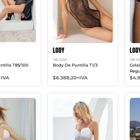
LODY
LOD
138-5253
138-9
tilla T85/100
Body De Puntilla T1/3
Colal
Regu
+IVA
$6.388,20+IVA
$4.