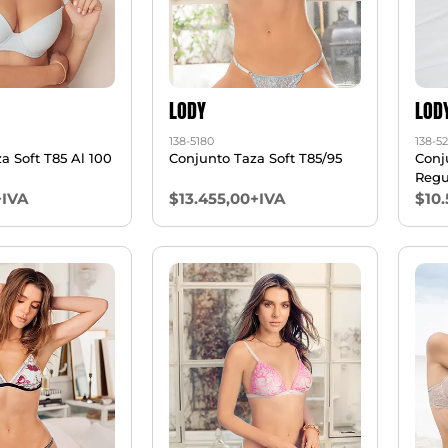
LODY
LOD
138-5180
138-5
a Soft T85 Al 100
Conjunto Taza Soft T85/95
Conj
Regu
+IVA
$13.455,00+IVA
$10.