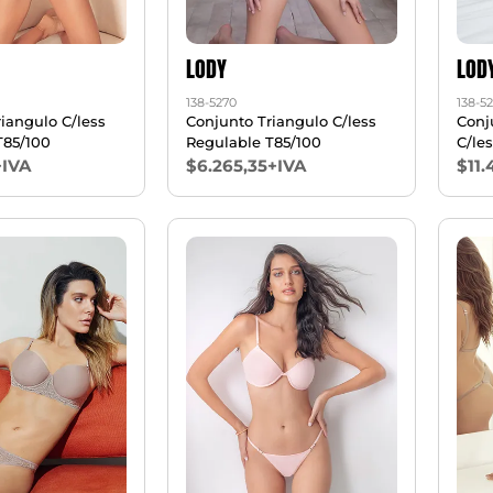
LODY
LOD
138-5270
138-5
iangulo C/less
Conjunto Triangulo C/less
Conj
T85/100
Regulable T85/100
C/le
+IVA
$6.265,35+IVA
$11.