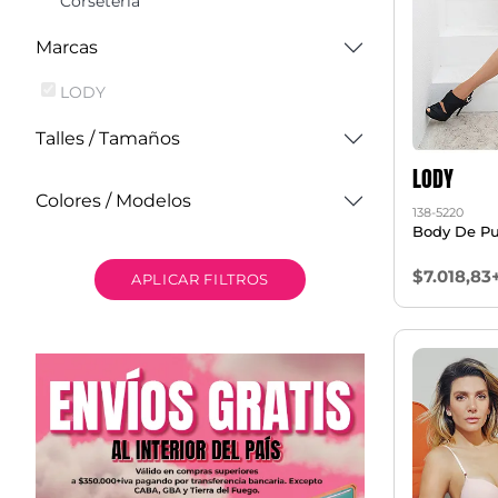
Corseteria
Marcas
LODY
Talles / Tamaños
LODY
Colores / Modelos
138-5220
Body De Pun
$7.018,83
APLICAR FILTROS