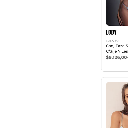
LODY
138-5035
Conj Taza S
C/dije Y Les
$9.126,00