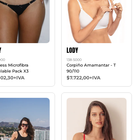
Y
LODY
900
138-5000
ess Microfibra
Corpiño Amamantar - T
lable Pack X3
90/110
902,30+IVA
$7.722,00+IVA