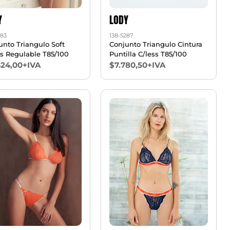
Y
LODY
283
138-5287
unto Triangulo Soft
Conjunto Triangulo Cintura
ss Regulable T85/100
Puntilla C/less T85/100
424,00+IVA
$7.780,50+IVA