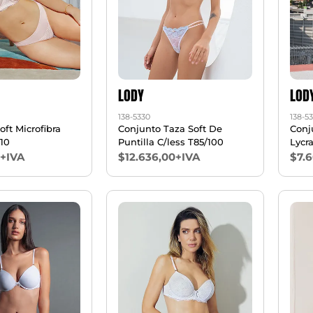
LODY
LOD
138-5330
138-5
oft Microfibra
Conjunto Taza Soft De
Conj
110
Puntilla C/less T85/100
Lycra
0+IVA
$12.636,00+IVA
$7.