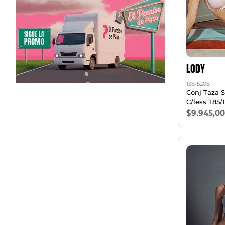
LODY
138-5208
Conj Taza S
C/less T85/
$9.945,0