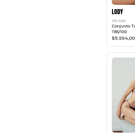
LODY
138-5280
Conjunto Ta
T85/100
$9.594,0