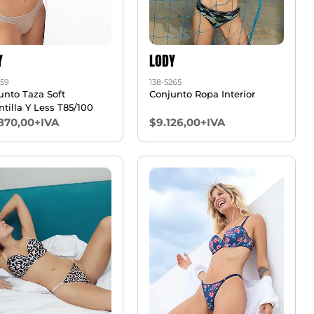
Y
LODY
259
138-5265
unto Taza Soft
Conjunto Ropa Interior
tilla Y Less T85/100
.870,00+IVA
$9.126,00+IVA