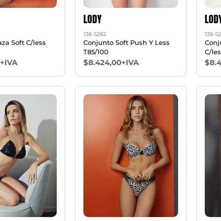
LODY
LOD
138-5282
138-5
za Soft C/less
Conjunto Soft Push Y Less
Conj
T85/100
C/le
0+IVA
$8.424,00+IVA
$8.