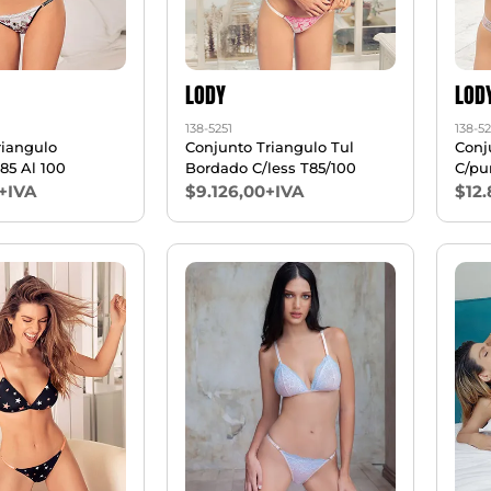
LODY
LOD
138-5251
138-5
riangulo
Conjunto Triangulo Tul
Conj
T85 Al 100
Bordado C/less T85/100
C/pun
+IVA
$9.126,00+IVA
$12