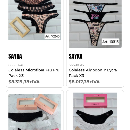
SAYKA
SAYKA
665-10240
665-10315
Colaless Microfibra Fru Fru
Colaless Algodon Y Lycra
Pack X3
Pack X3
$8.319,78+IVA
$8.017,38+IVA