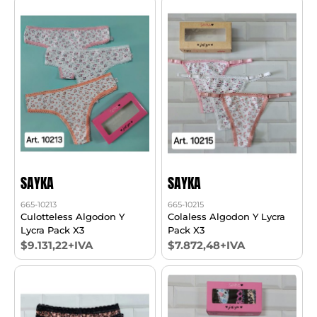
SAYKA
SAYKA
665-10213
665-10215
Culotteless Algodon Y
Colaless Algodon Y Lycra
Lycra Pack X3
Pack X3
$9.131,22+IVA
$7.872,48+IVA