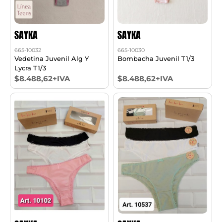
SAYKA
SAYKA
665-10032
665-10030
Vedetina Juvenil Alg Y
Bombacha Juvenil T1/3
Lycra T1/3
$8.488,62+IVA
$8.488,62+IVA