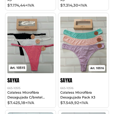
$7.174,44+IVA
$7.314,30+IVA
SAYKA
SAYKA
665-10515
665-10516
Colaless Microfibra
Colaless Microfibra
Desagujada C/bretel
Desagujada Pack X3
Regulable Pack X3
$7.425,18+IVA
$7.549,92+IVA