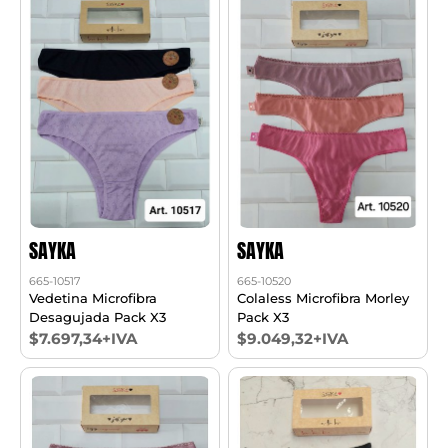
SAYKA
SAYKA
665-10517
665-10520
Vedetina Microfibra
Colaless Microfibra Morley
Desagujada Pack X3
Pack X3
$7.697,34+IVA
$9.049,32+IVA