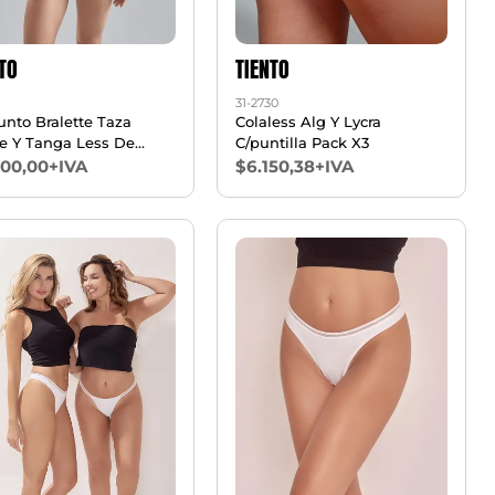
TO
TIENTO
31-2730
unto Bralette Taza
Colaless Alg Y Lycra
e Y Tanga Less De
C/puntilla Pack X3
fibra Y Puntilla T85/100
500,00+IVA
$6.150,38+IVA