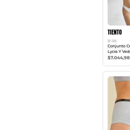
TIENTO
31-135
Conjunto C
Lycra Y Ved
$7.044,98