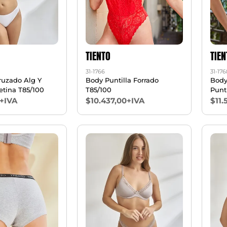
TIENTO
TIEN
31-1766
31-176
ruzado Alg Y
Body Puntilla Forrado
Body
etina T85/100
T85/100
Punt
+IVA
$10.437,00+IVA
$11.