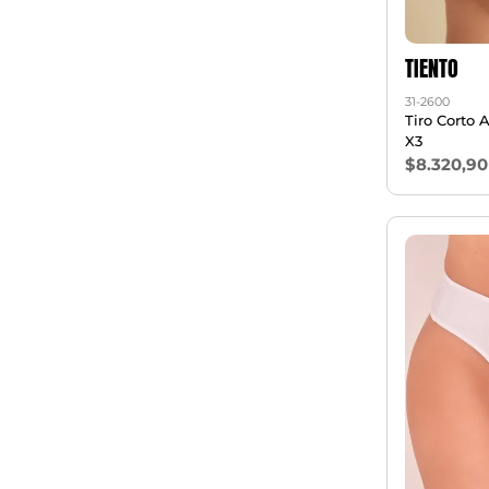
TIENTO
31-2600
Tiro Corto 
X3
$8.320,90