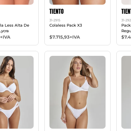
TIENTO
TIEN
31-2915
31-29
la Less Alta De
Colaless Pack X3
Pack
Lycra
Regu
8+IVA
$7.715,93+IVA
$7.