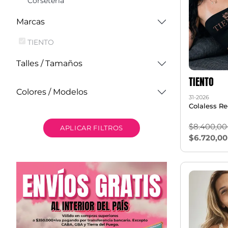
Corseteria
Marcas
TIENTO
Talles / Tamaños
TIENTO
Colores / Modelos
31-2026
Colaless R
$8.400,00
APLICAR FILTROS
$6.720,00