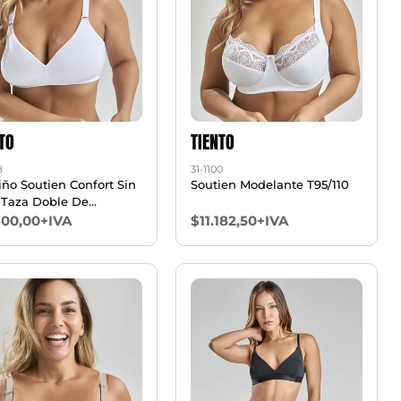
TO
TIENTO
8
31-1100
iño Soutien Confort Sin
Soutien Modelante T95/110
 Taza Doble De
dón Lycra T95/110
600,00+IVA
$11.182,50+IVA