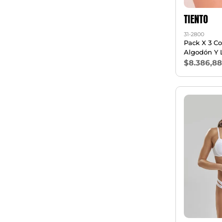
TIENTO
31-2800
Pack X 3 Co
Algodón Y 
$8.386,8