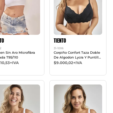
TO
TIENTO
2
31-1006
en Sin Aro Microfibra
Corpiño Confort Taza Doble
ada T95/110
De Algodon Lycra Y Puntilla
T115/120
10,53+IVA
$9.000,02+IVA