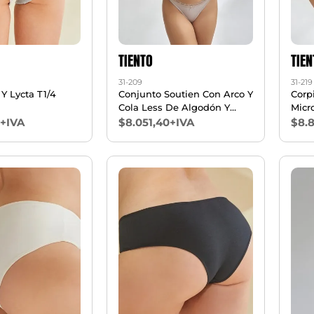
TIENTO
TIEN
31-209
31-219
 Y Lycta T1/4
Conjunto Soutien Con Arco Y
Corp
Cola Less De Algodón Y
Micro
Lycra T85/100
T85/
5+IVA
$8.051,40+IVA
$8.