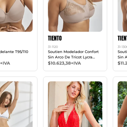
TIENTO
TIEN
31-1120
31-130
delante T95/110
Soutien Modelador Confort
Sout
Sin Arco De Tricot Lycra
Sin 
Reforzado Y Puntilla T95/110
Delan
3+IVA
$10.623,38+IVA
$11.