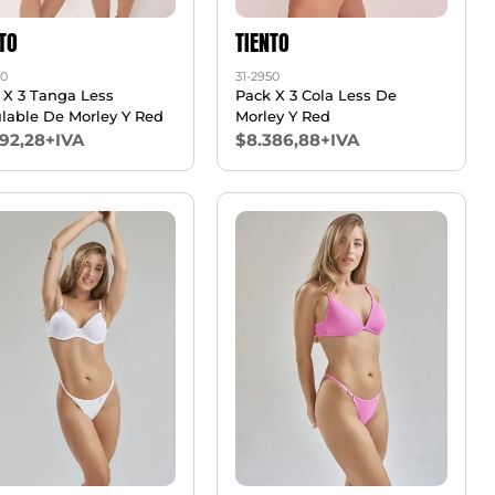
TO
TIENTO
20
31-2950
 X 3 Tanga Less
Pack X 3 Cola Less De
lable De Morley Y Red
Morley Y Red
492,28+IVA
$8.386,88+IVA