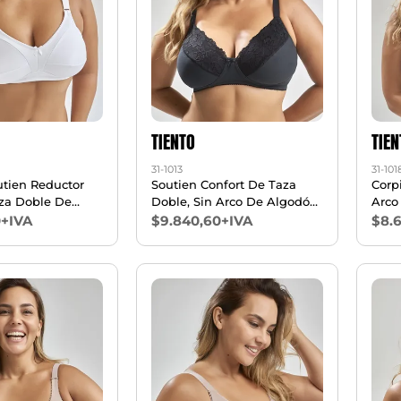
TIENTO
TIEN
31-1013
31-101
utien Reductor
Soutien Confort De Taza
Corp
aza Doble De
Doble, Sin Arco De Algodón,
Arco
ycra T95/110
Lycra Y Puntilla T95/110
Algo
0+IVA
$9.840,60+IVA
$8.