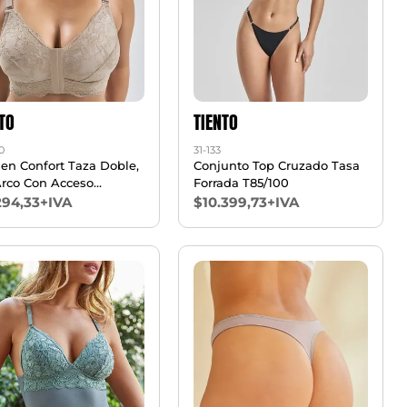
TO
TIENTO
0
31-133
ien Confort Taza Doble,
Conjunto Top Cruzado Tasa
Arco Con Acceso
Forrada T85/100
tero Alg. Lyc T110/125
294,33+IVA
$10.399,73+IVA