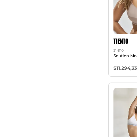
TIENTO
31-1110
Soutien Mo
$11.294,3