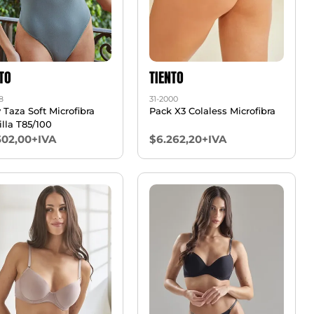
TO
TIENTO
8
31-2000
 Taza Soft Microfibra
Pack X3 Colaless Microfibra
illa T85/100
502,00+IVA
$6.262,20+IVA