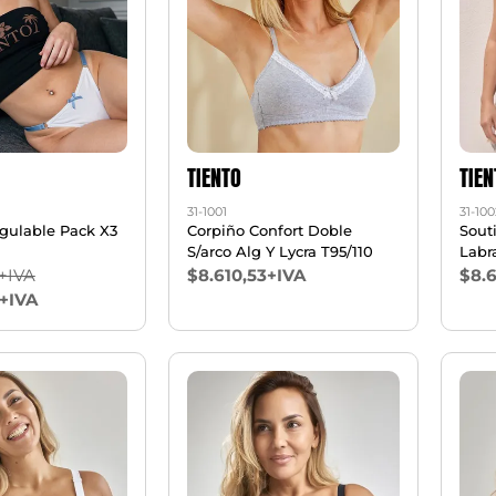
TIENTO
TIEN
31-1001
31-100
egulable Pack X3
Corpiño Confort Doble
Souti
S/arco Alg Y Lycra T95/110
Labr
+IVA
$8.610,53+IVA
$8.6
+IVA