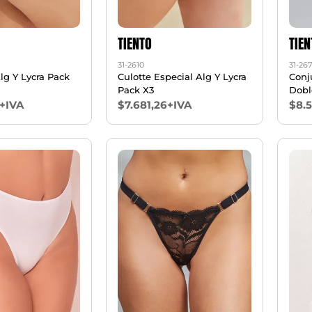
TIENTO
TIEN
31-2610
31-267
Alg Y Lycra Pack
Culotte Especial Alg Y Lycra
Conj
Pack X3
Dobl
Micro
+IVA
$7.681,26+IVA
$8.