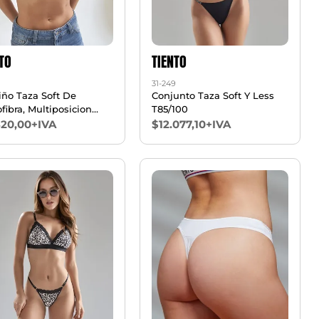
TO
TIENTO
31-249
iño Taza Soft De
Conjunto Taza Soft Y Less
fibra, Multiposicion
T85/100
100
820,00+IVA
$12.077,10+IVA