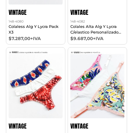
VINTAGE
VINTAGE
148-4080
148-4082
Colaless Alg Y Lycra Pack
Colales Alta Alg Y Lycra
X3
C/elastico Personalizado
Pack X3
$7.287,00+IVA
$9.687,00+IVA
VINTAGE
VINTAGE