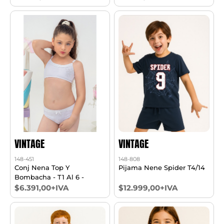
VINTAGE
VINTAGE
148-451
148-808
Conj Nena Top Y
Pijama Nene Spider T4/14
Bombacha - T1 Al 6 -
$6.391,00+IVA
$12.999,00+IVA