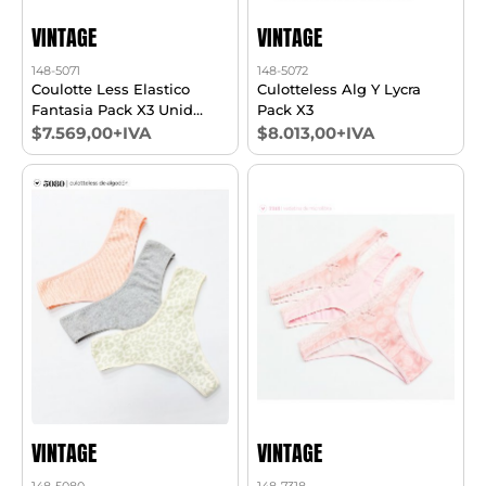
VINTAGE
VINTAGE
148-5071
148-5072
Coulotte Less Elastico
Culotteless Alg Y Lycra
Fantasia Pack X3 Unid
Pack X3
Algodon
$7.569,00+IVA
$8.013,00+IVA
VINTAGE
VINTAGE
148-5080
148-7318