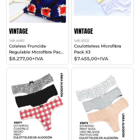
VINTAGE
VINTAGE
148-4485
148-5002
Colaless Fruncida
Coulotteless Microfibra
Regulable Microfibra Pack
Pack X3
X3
$8.277,00+IVA
$7.455,00+IVA