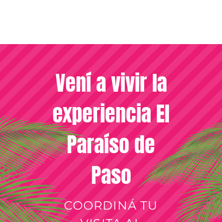
Vení a vivir la
experiencia El
Paraíso de
Paso
COORDINÁ TU