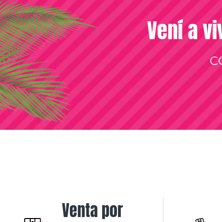
Vení a vi
C
Venta por