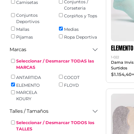
Conjuntos /
Camisetas
Corseteria
Conjuntos
Corpiños y Tops
Deportivos
Mallas
Medias
Pijamas
Ropa Deportiva
ELEMENTO
Marcas
1-022
Seleccionar / Desmarcar TODAS las
Dama Invisi
MARCAS
Surtidos
$1.154,40
ANTARTIDA
COCOT
ELEMENTO
FLOYD
MARCELA
KOURY
Talles / Tamaños
Seleccionar / Desmarcar TODOS los
TALLES