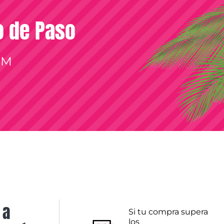
so de Paso
OM
 a
Si tu compra supera
los