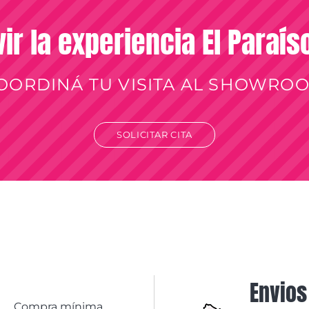
vir la experiencia El Paraí
OORDINÁ TU VISITA AL SHOWRO
SOLICITAR CITA
Envios
Compra mínima