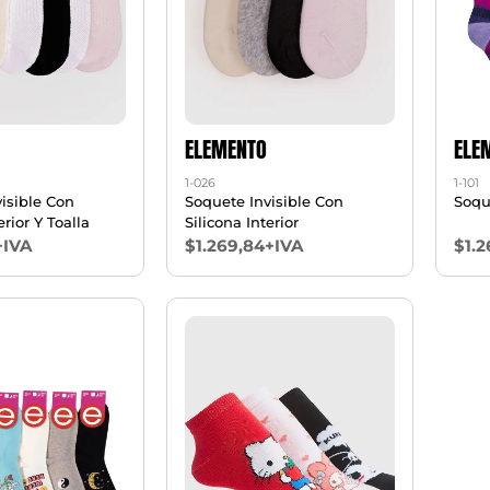
ELEMENTO
ELE
1-026
1-101
isible Con
Soquete Invisible Con
Soqu
erior Y Toalla
Silicona Interior
+IVA
$1.269,84+IVA
$1.2