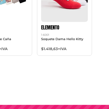
ELEMENTO
1-6001
De Caña
Soquete Dama Hello Kitty
+IVA
$1.418,63+IVA