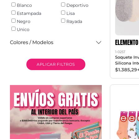
Blanco
Deportivo
Estampada
Lisa
Negro
Rayada
Unico
ELEMENTO
Colores / Modelos
1-025T
Soquete Inv
Silicona Int
APLICAR FILTROS
$1.385,29