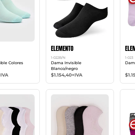
ELEMENTO
ELE
1-022B/N
1-023
ble Colores
Dama Invisible
Dama
Blanco/negro
+IVA
$1.154,40+IVA
$1.1