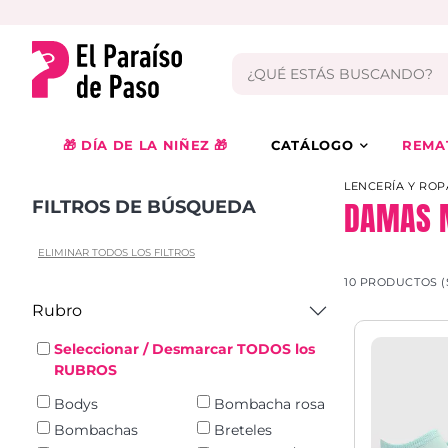
🎁 DÍA DE LA NIÑEZ 🎁
CATÁLOGO
REMA
LENCERÍA Y ROP
DAMAS M
FILTROS DE BÚSQUEDA
ELIMINAR TODOS LOS FILTROS
10 PRODUCTOS (
Rubro
Seleccionar / Desmarcar TODOS los
RUBROS
Bodys
Bombacha rosa
Bombachas
Breteles