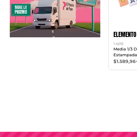
ELEMENTO
1-401E
Media 1/3 
Estampada
$1.589,96