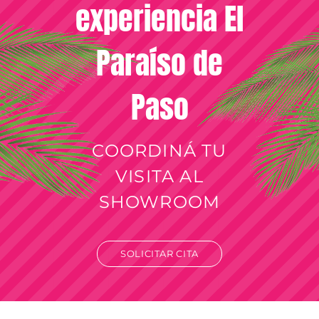
experiencia El
Paraíso de
Paso
COORDINÁ TU
VISITA AL
SHOWROOM
SOLICITAR CITA