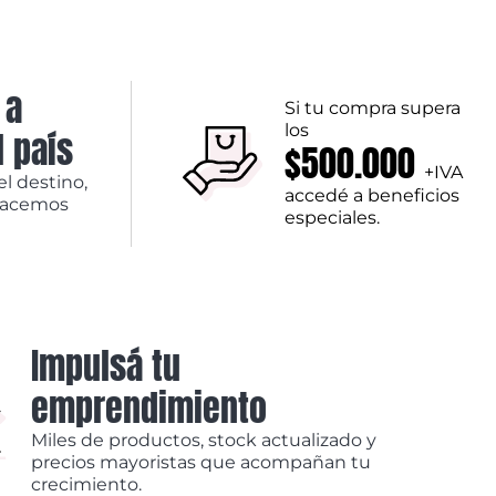
 a
Si tu compra supera
los
l país
$500.000
+IVA
el destino,
accedé a beneficios
hacemos
especiales.
Impulsá tu
emprendimiento
Miles de productos, stock actualizado y
precios mayoristas que acompañan tu
crecimiento.