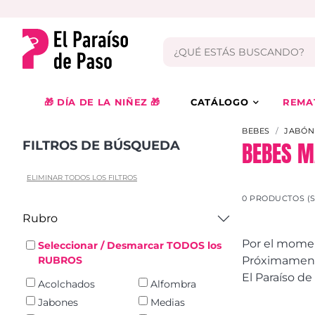
🎁 DÍA DE LA NIÑEZ 🎁
CATÁLOGO
REMA
BEBES
JABÓN
BEBES M
FILTROS DE BÚSQUEDA
ELIMINAR TODOS LOS FILTROS
0 PRODUCTOS (
Rubro
Por el momen
Seleccionar / Desmarcar TODOS los
Próximamente
RUBROS
El Paraíso d
Acolchados
Alfombra
Jabones
Medias