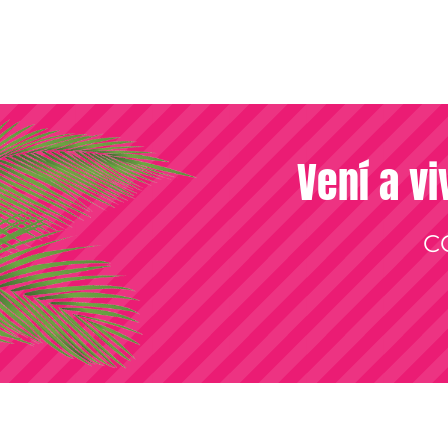
Vení a vi
C