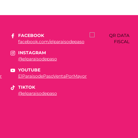
FACEBOOK
facebook.com/elparaisodepaso
INSTAGRAM
@elparaisodepaso
YOUTUBE
r
ElParaisodePasoVentaPorMayor
TIKTOK
@elparaisodepaso