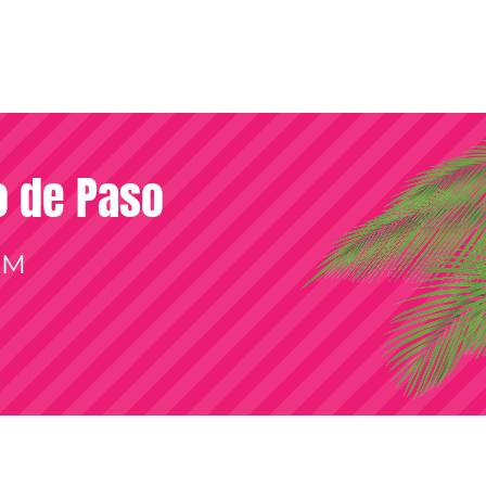
so de Paso
OM